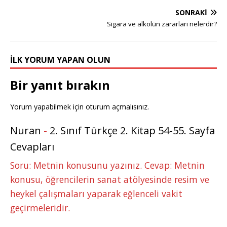
g
r
e
te
e
bl
s
e
e
SONRAKI
e
e
b
r
dI
r
A
n
Sigara ve alkolün zararları nelerdir?
r
st
o
n
p
g
o
p
e
İLK YORUM YAPAN OLUN
k
r
Bir yanıt bırakın
Yorum yapabilmek için
oturum açmalısınız
.
Nuran
-
2. Sınıf Türkçe 2. Kitap 54-55. Sayfa
Cevapları
Soru: Metnin konusunu yazınız. Cevap: Metnin
konusu, öğrencilerin sanat atölyesinde resim ve
heykel çalışmaları yaparak eğlenceli vakit
geçirmeleridir.