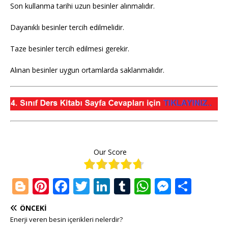
Son kullanma tarihi uzun besinler alınmalıdır.
Dayanıklı besinler tercih edilmelidir.
Taze besinler tercih edilmesi gerekir.
Alınan besinler uygun ortamlarda saklanmalıdır.
Our Score
Bl
Pi
F
T
Li
T
W
M
S
o
n
a
w
n
u
h
e
h
ÖNCEKI
g
te
c
it
k
m
at
ss
ar
Enerji veren besin içerikleri nelerdir?