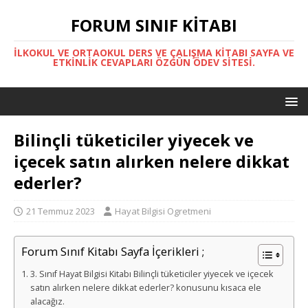
FORUM SINIF KITABI
İLKOKUL VE ORTAOKUL DERS VE ÇALIŞMA KITABI SAYFA VE
ETKINLIK CEVAPLARI ÖZGÜN ÖDEV SITESI.
Bilinçli tüketiciler yiyecek ve
içecek satın alırken nelere dikkat
ederler?
21 Temmuz 2023
Hayat Bilgisi Ogretmeni
Forum Sınıf Kitabı Sayfa İçerikleri ;
3. Sınıf Hayat Bilgisi Kitabı Bilinçli tüketiciler yiyecek ve içecek
satın alırken nelere dikkat ederler? konusunu kısaca ele
alacağız.