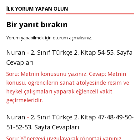
k
r
İLK YORUM YAPAN OLUN
Bir yanıt bırakın
Yorum yapabilmek için
oturum açmalısınız
.
Nuran
-
2. Sınıf Türkçe 2. Kitap 54-55. Sayfa
Cevapları
Soru: Metnin konusunu yazınız. Cevap: Metnin
konusu, öğrencilerin sanat atölyesinde resim ve
heykel çalışmaları yaparak eğlenceli vakit
geçirmeleridir.
Nuran
-
2. Sınıf Türkçe 2. Kitap 47-48-49-50-
51-52-53. Sayfa Cevapları
Soru: Yönergeyi uygulayarak röportaj yapınız.