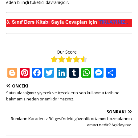
eden bilinçli tüketici davranışıdır.
Our Score
Bl
Pi
F
T
Li
T
W
M
S
o
n
a
w
n
u
h
e
h
ÖNCEKI
g
te
c
it
k
m
at
ss
ar
Satın alacağımız yiyecek ve içeceklerin son kullanma tarihine
g
r
e
te
e
bl
s
e
e
bakmamız neden önemlidir? Yazınız.
e
e
b
r
dI
r
A
n
SONRAKI
r
st
o
n
p
g
Rumların Karadeniz Bölgesi’ndeki güvenlik ortamını bozmalarının
amacı nedir? Açıklayınız.
o
p
e