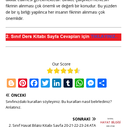
fikrinin alınması çok önemli ve değerli bir konudur. Bu yüzden
de bir iş birliği yapılınca her insanın fikrinin alınması çok
önemlidir.
Our Score
Bl
Pi
F
T
Li
T
W
M
S
o
n
a
w
n
u
h
e
h
ÖNCEKI
g
te
c
it
k
m
at
ss
ar
Sınıfınızdaki kuralları söyleyiniz. Bu kuralları nasıl belirlediniz?
g
r
e
te
e
bl
s
e
e
Anlatınız.
e
e
b
r
dI
r
A
n
SONRAKI
2. Sınıf Hayat Bilgisi Kitabı Sayfa 20-21-22-23-24 ATA