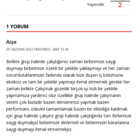
r
st
o
n
p
g
Yayıncılık
o
p
e
k
r
1 YORUM
Aişe
20 HAZIRAN 2023 TARIHINDE, SAAT 13:40
Birlikte grup halinde çalıştığımız zaman birbirimize saygı
duymayı birbirimize özenli bir şekilde yaklaşmayı ve her zaman
sorumluluklarımızın farkında olarak bize düşen iş bölümüne
eksiksiz ve tam bir şekilde yapmayı ihmal etmemek gerekir her
zaman birlikte Çalışmak güzeldir birçok işi hızlı bir şekilde
yapmamıza yardımcı olur özellikle grup halinde çalışmanın
verimi çok fazladır bazen derslerimizi yapmak bazen
performans ödevini tamamlamak bazen bir etkinliğe katılmak
için grup halinde çalışırız grup halinde çalıştığında Sen Birbirinize
saygı duymalıyız birbirimize dinlemeli ve birbirimizin kararlarına
saygı duymayı ihmal etmemeliyiz.