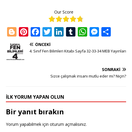
Our Score
Bl
Pi
F
T
Li
T
W
M
S
o
n
a
w
n
u
h
e
h
ÖNCEKI
g
te
c
it
k
m
at
ss
ar
4. Sınıf Fen Bilimleri Kitabı Sayfa 32-33-34 MEB Yayınları
g
r
e
te
e
bl
s
e
e
e
e
b
r
dI
r
A
n
SONRAKI
r
st
o
n
p
g
Sizce çalışmak insanı mutlu eder mi? Niçin?
o
p
e
k
r
İLK YORUM YAPAN OLUN
Bir yanıt bırakın
Yorum yapabilmek için
oturum açmalısınız
.