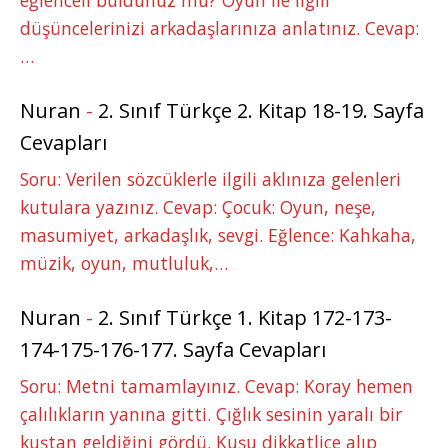
eğlenceli buldunuz mu? Oyun ile ilgili
düşüncelerinizi arkadaşlarınıza anlatınız. Cevap:
…
Nuran
-
2. Sınıf Türkçe 2. Kitap 18-19. Sayfa
Cevapları
Soru: Verilen sözcüklerle ilgili aklınıza gelenleri
kutulara yazınız. Cevap: Çocuk: Oyun, neşe,
masumiyet, arkadaşlık, sevgi. Eğlence: Kahkaha,
müzik, oyun, mutluluk,…
Nuran
-
2. Sınıf Türkçe 1. Kitap 172-173-
174-175-176-177. Sayfa Cevapları
Soru: Metni tamamlayınız. Cevap: Koray hemen
çalılıkların yanına gitti. Çığlık sesinin yaralı bir
kuştan geldiğini gördü. Kuşu dikkatlice alıp