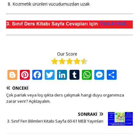
Kozmetik ürünleri vücudumuzdan uzak
Our Score
Bl
Pi
F
T
Li
T
W
M
S
o
n
a
w
n
u
h
e
h
ÖNCEKI
g
te
c
it
k
m
at
ss
ar
Çok parlak veya loş ışıkta ders çalışmak hangi duyu organımıza
g
r
e
te
e
bl
s
e
e
zarar verir? Açıklayalım.
e
e
b
r
dI
r
A
n
SONRAKI
r
st
o
n
p
g
3. Sınıf Fen Bilimleri Kitabı Sayfa 60-61 MEB Yayınları
o
p
e