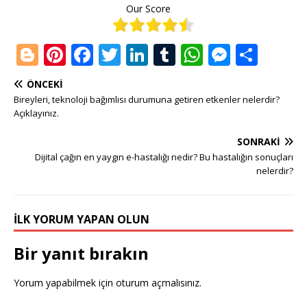
Our Score
Bl
Pi
F
T
Li
T
W
M
S
o
n
a
w
n
u
h
e
h
ÖNCEKI
g
te
c
it
k
m
at
ss
ar
Bireyleri, teknoloji bağımlısı durumuna getiren etkenler nelerdir?
g
r
e
te
e
bl
s
e
e
Açıklayınız.
e
e
b
r
dI
r
A
n
SONRAKI
r
st
o
n
p
g
Dijital çağın en yaygın e-hastalığı nedir? Bu hastalığın sonuçları
nelerdir?
o
p
e
k
r
İLK YORUM YAPAN OLUN
Bir yanıt bırakın
Yorum yapabilmek için
oturum açmalısınız
.