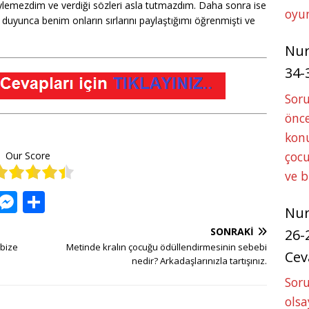
lemezdim ve verdiği sözleri asla tutmazdım. Daha sonra ise
oyun
ı duyunca benim onların sırlarını paylaştığımı öğrenmişti ve
Nu
34-
Sor
önce
konu
çocu
Our Score
ve 
W
M
S
Nu
h
e
h
SONRAKI
26-
at
ss
ar
 bize
Metinde kralın çocuğu ödüllendirmesinin sebebi
Cev
s
e
e
nedir? Arkadaşlarınızla tartışınız.
Soru
A
n
olsa