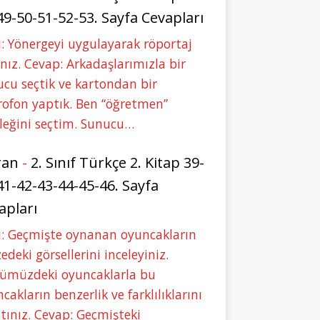
49-50-51-52-53. Sayfa Cevapları
: Yönergeyi uygulayarak röportaj
nız. Cevap: Arkadaşlarımızla bir
cu seçtik ve kartondan bir
ofon yaptık. Ben “öğretmen”
leğini seçtim. Sunucu…
ran
-
2. Sınıf Türkçe 2. Kitap 39-
41-42-43-44-45-46. Sayfa
apları
u: Geçmişte oynanan oyuncakların
deki görsellerini inceleyiniz.
ümüzdeki oyuncaklarla bu
cakların benzerlik ve farklılıklarını
tınız. Cevap: Geçmişteki