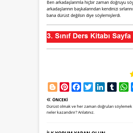
Ben arkadaşlarımla hiçbir zaman doğruyu söy
arkadaşlarının başkalarından kendinizi sırların
bana dürüst değilsin diye söylemişlerdi.
Bl
Pi
F
T
Li
T
o
n
a
w
n
u
ÖNCEKI
g
te
c
it
k
m
Dürüst olmak ve her zaman doğruları söylemek
g
r
e
te
e
bl
neler kazandırır? Anlatınız.
e
e
b
r
dI
r