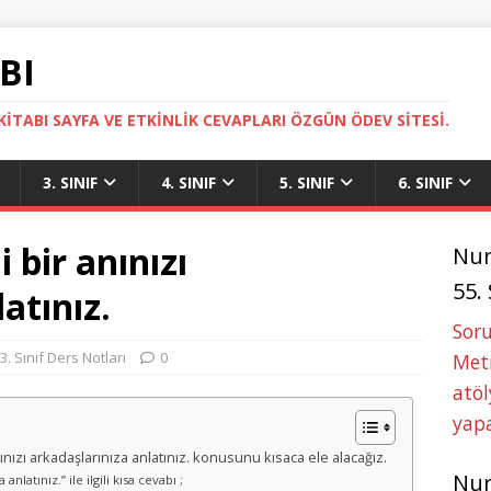
BI
ITABI SAYFA VE ETKINLIK CEVAPLARI ÖZGÜN ÖDEV SITESI.
3. SINIF
4. SINIF
5. SINIF
6. SINIF
i bir anınızı
Nu
55.
atınız.
Soru
3. Sınıf Ders Notları
0
Metn
atöl
yapa
r anınızı arkadaşlarınıza anlatınız. konusunu kısaca ele alacağız.
Nu
 anlatınız.” ile ilgili kısa cevabı ;