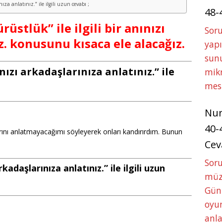
nıza anlatınız.” ile ilgili uzun cevabı ;
48-
rüstlük” ile ilgili bir anınızı
Soru
z. konusunu kısaca ele alacağız.
yapı
sunu
ınızı arkadaşlarınıza anlatınız.” ile
mikr
mes
Nu
40-
arını anlatmayacağımı söyleyerek onları kandırırdım. Bunun
Cev
Sor
arkadaşlarınıza anlatınız.” ile ilgili uzun
müze
Gün
oyun
anla