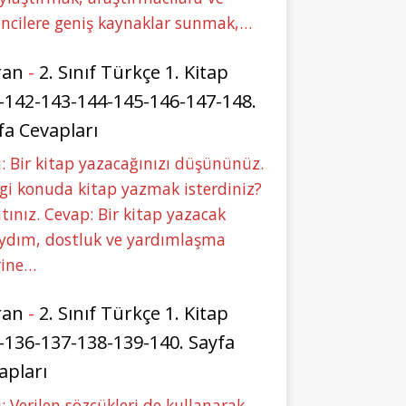
ncilere geniş kaynaklar sunmak,…
ran
-
2. Sınıf Türkçe 1. Kitap
-142-143-144-145-146-147-148.
fa Cevapları
: Bir kitap yazacağınızı düşününüz.
i konuda kitap yazmak isterdiniz?
tınız. Cevap: Bir kitap yazacak
aydım, dostluk ve yardımlaşma
rine…
ran
-
2. Sınıf Türkçe 1. Kitap
-136-137-138-139-140. Sayfa
apları
: Verilen sözcükleri de kullanarak