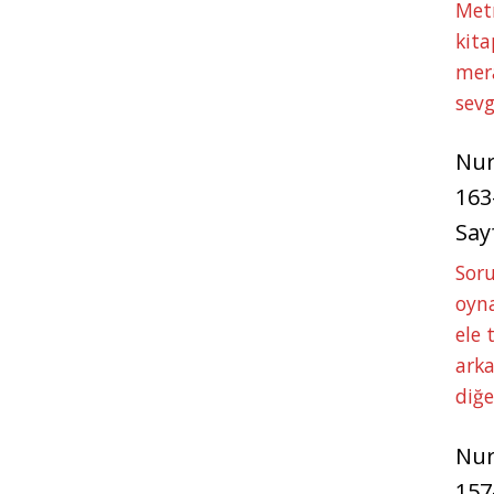
Met
kita
mer
sevg
Nu
163
Say
Soru
oyna
ele 
arka
diğ
Nu
157