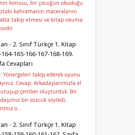
nin konusu, bir çocuğun okuduğu
ptaki kahramanın maceralarını
akla takip etmesi ve kitap okuma
isidir.
ran
-
2. Sınıf Türkçe 1. Kitap
-164-165-166-167-168-169.
fa Cevapları
: Yönergeleri takip ederek oyunu
yınız. Cevap: Arkadaşlarımızla el
tutuşup çember oluşturduk. Bir
daşımız bir sözcük söyledi,
erimiz o…
ran
-
2. Sınıf Türkçe 1. Kitap
-158-159-160-161-162. Sayfa