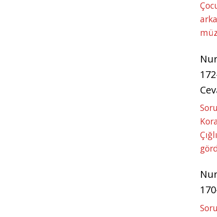
Çoc
arka
müz
Nu
172
Cev
Soru
Kora
Çığl
görd
Nu
170
Soru