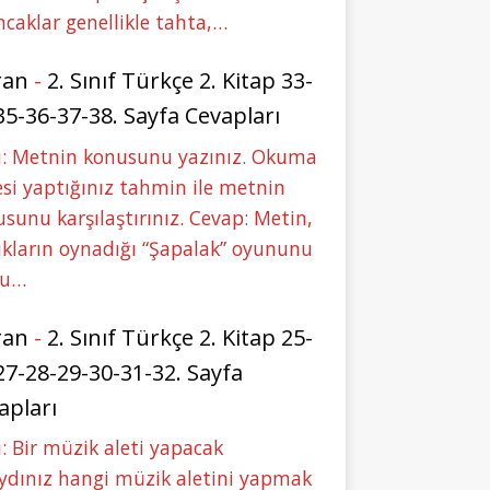
caklar genellikle tahta,…
ran
-
2. Sınıf Türkçe 2. Kitap 33-
35-36-37-38. Sayfa Cevapları
u: Metnin konusunu yazınız. Okuma
si yaptığınız tahmin ile metnin
sunu karşılaştırınız. Cevap: Metin,
kların oynadığı “Şapalak” oyununu
bu…
ran
-
2. Sınıf Türkçe 2. Kitap 25-
27-28-29-30-31-32. Sayfa
apları
: Bir müzik aleti yapacak
ydınız hangi müzik aletini yapmak