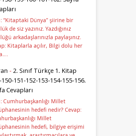
apları
: “Kitaptaki Dünya” şiirine bir
lük de siz yazınız. Yazdığınız
lüğü arkadaşlarınızla paylaşınız.
p: Kitaplarla açılır, Bilgi dolu her
a.…
ran
-
2. Sınıf Türkçe 1. Kitap
-150-151-152-153-154-155-156.
fa Cevapları
: Cumhurbaşkanlığı Millet
phanesinin hedefi nedir? Cevap:
hurbaşkanlığı Millet
phanesinin hedefi, bilgiye erişimi
ylaştırmak, araştırmacılara ve