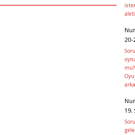
p
g
iste
p
e
alet
r
Nu
20-
Soru
oyna
mu?
Oyun
arka
Nu
19.
Soru
gele