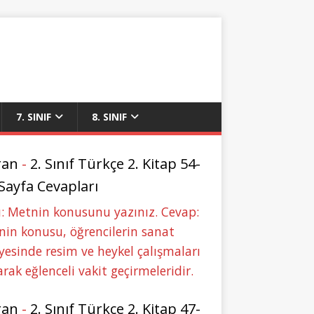
7. SINIF
8. SINIF
ran
-
2. Sınıf Türkçe 2. Kitap 54-
 Sayfa Cevapları
: Metnin konusunu yazınız. Cevap:
in konusu, öğrencilerin sanat
yesinde resim ve heykel çalışmaları
rak eğlenceli vakit geçirmeleridir.
ran
-
2. Sınıf Türkçe 2. Kitap 47-