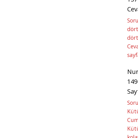
Cev
Soru
dört
dört
Ceva
sayf
Nu
149
Say
Soru
Kütü
Cum
Kütü
kola