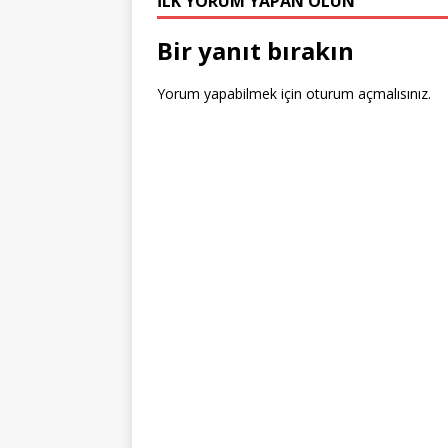
r
st
o
n
İLK YORUM YAPAN OLUN
o
Bir yanıt bırakın
k
Yorum yapabilmek için
oturum açmalısınız
.