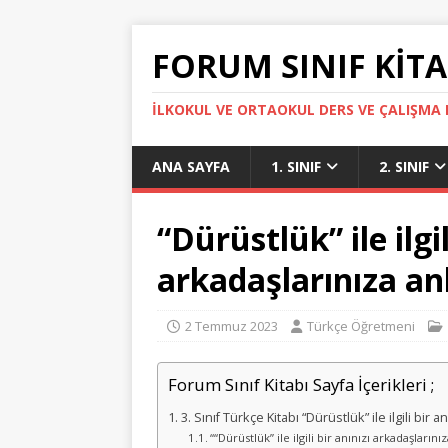
FORUM SINIF KITA
İLKOKUL VE ORTAOKUL DERS VE ÇALIŞMA K
ANA SAYFA
1. SINIF
2. SINIF
“Dürüstlük” ile ilgil
arkadaşlarınıza anl
2 Temmuz 2023
Türkçe Öğretmeni
Forum Sınıf Kitabı Sayfa İçerikleri ;
3. Sınıf Türkçe Kitabı “Dürüstlük” ile ilgili bi
““Dürüstlük” ile ilgili bir anınızı arkadaşlarınıza