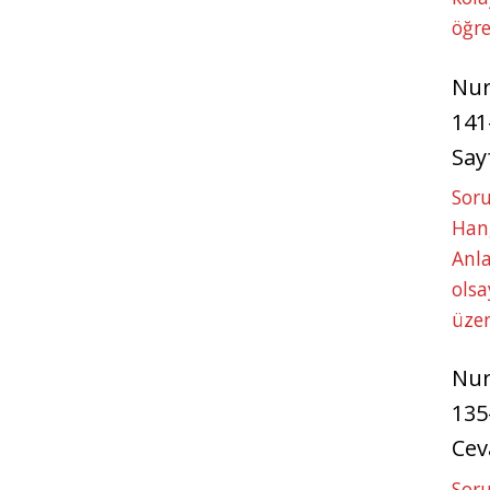
öğre
Nu
141
Say
Soru
Hang
Anla
ols
üze
Nu
135
Cev
Soru