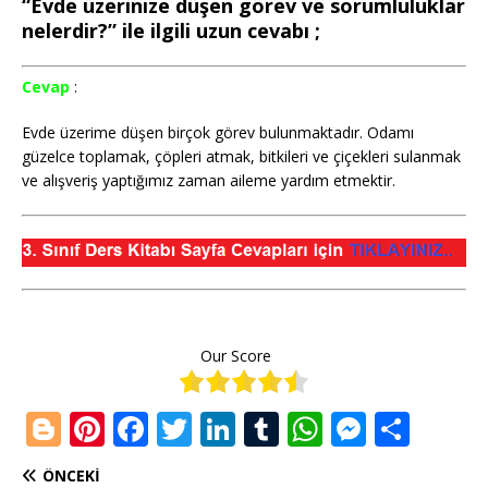
“Evde üzerinize düşen görev ve sorumluluklar
nelerdir?” ile ilgili uzun cevabı ;
Cevap
:
Evde üzerime düşen birçok görev bulunmaktadır. Odamı
güzelce toplamak, çöpleri atmak, bitkileri ve çiçekleri sulanmak
ve alışveriş yaptığımız zaman aileme yardım etmektir.
Our Score
Bl
Pi
F
T
Li
T
W
M
S
o
n
a
w
n
u
h
e
h
ÖNCEKI