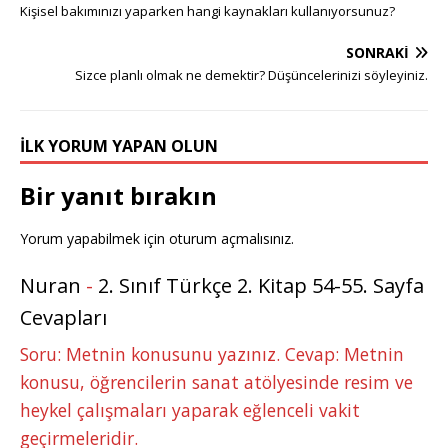
g
te
c
it
k
m
at
ss
ar
Kişisel bakımınızı yaparken hangi kaynakları kullanıyorsunuz?
g
r
e
te
e
bl
s
e
e
SONRAKI
e
e
b
r
dI
r
A
n
Sizce planlı olmak ne demektir? Düşüncelerinizi söyleyiniz.
r
st
o
n
p
g
o
p
e
İLK YORUM YAPAN OLUN
k
r
Bir yanıt bırakın
Yorum yapabilmek için
oturum açmalısınız
.
Nuran
-
2. Sınıf Türkçe 2. Kitap 54-55. Sayfa
Cevapları
Soru: Metnin konusunu yazınız. Cevap: Metnin
konusu, öğrencilerin sanat atölyesinde resim ve
heykel çalışmaları yaparak eğlenceli vakit
geçirmeleridir.