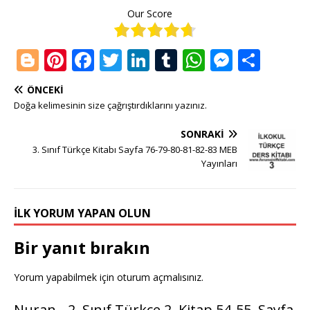
Our Score
Bl
Pi
F
T
Li
T
W
M
S
o
n
a
w
n
u
h
e
h
ÖNCEKI
g
te
c
it
k
m
at
ss
ar
Doğa kelimesinin size çağrıştırdıklarını yazınız.
g
r
e
te
e
bl
s
e
e
SONRAKI
e
e
b
r
dI
r
A
n
3. Sınıf Türkçe Kitabı Sayfa 76-79-80-81-82-83 MEB
r
st
o
n
p
g
Yayınları
o
p
e
k
r
İLK YORUM YAPAN OLUN
Bir yanıt bırakın
Yorum yapabilmek için
oturum açmalısınız
.
Nuran
-
2. Sınıf Türkçe 2. Kitap 54-55. Sayfa