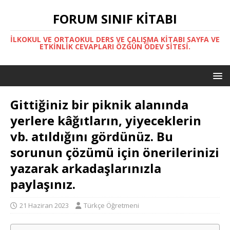
FORUM SINIF KITABI
İLKOKUL VE ORTAOKUL DERS VE ÇALIŞMA KITABI SAYFA VE
ETKINLIK CEVAPLARI ÖZGÜN ÖDEV SITESI.
Gittiğiniz bir piknik alanında
yerlere kâğıtların, yiyeceklerin
vb. atıldığını gördünüz. Bu
sorunun çözümü için önerilerinizi
yazarak arkadaşlarınızla
paylaşınız.
21 Haziran 2023
Türkçe Öğretmeni