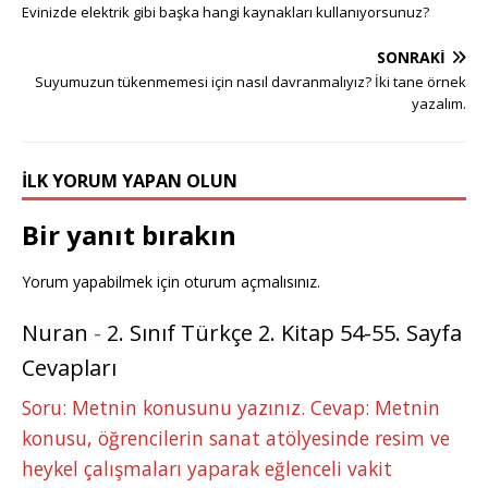
g
te
c
it
k
m
at
ss
ar
Evinizde elektrik gibi başka hangi kaynakları kullanıyorsunuz?
g
r
e
te
e
bl
s
e
e
SONRAKI
e
e
b
r
dI
r
A
n
Suyumuzun tükenmemesi için nasıl davranmalıyız? İki tane örnek
r
st
o
n
p
g
yazalım.
o
p
e
k
r
İLK YORUM YAPAN OLUN
Bir yanıt bırakın
Yorum yapabilmek için
oturum açmalısınız
.
Nuran
-
2. Sınıf Türkçe 2. Kitap 54-55. Sayfa
Cevapları
Soru: Metnin konusunu yazınız. Cevap: Metnin
konusu, öğrencilerin sanat atölyesinde resim ve
heykel çalışmaları yaparak eğlenceli vakit