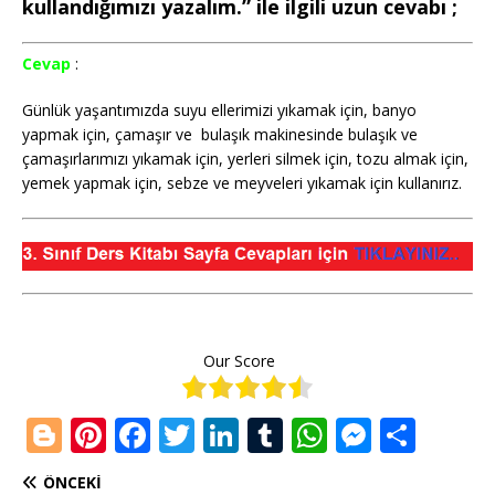
kullandığımızı yazalım.” ile ilgili uzun cevabı ;
Cevap
:
Günlük yaşantımızda suyu ellerimizi yıkamak için, banyo
yapmak için, çamaşır ve bulaşık makinesinde bulaşık ve
çamaşırlarımızı yıkamak için, yerleri silmek için, tozu almak için,
yemek yapmak için, sebze ve meyveleri yıkamak için kullanırız.
Our Score
Bl
Pi
F
T
Li
T
W
M
S
o
n
a
w
n
u
h
e
h
ÖNCEKI