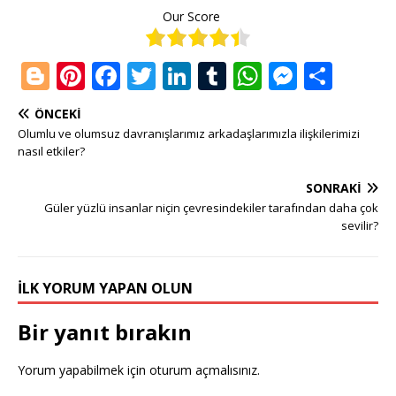
Our Score
Bl
Pi
F
T
Li
T
W
M
S
o
n
a
w
n
u
h
e
h
ÖNCEKI
g
te
c
it
k
m
at
ss
ar
Olumlu ve olumsuz davranışlarımız arkadaşlarımızla ilişkilerimizi
g
r
e
te
e
bl
s
e
e
nasıl etkiler?
e
e
b
r
dI
r
A
n
SONRAKI
r
st
o
n
p
g
Güler yüzlü insanlar niçin çevresindekiler tarafından daha çok
sevilir?
o
p
e
k
r
İLK YORUM YAPAN OLUN
Bir yanıt bırakın
Yorum yapabilmek için
oturum açmalısınız
.