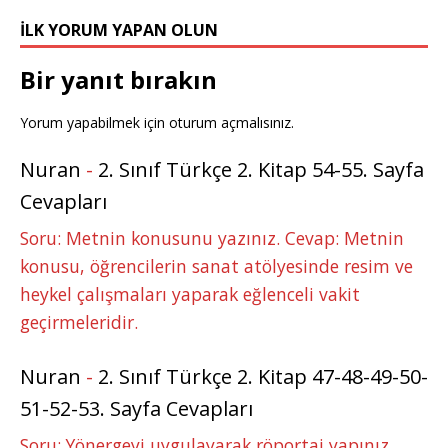
k
r
İLK YORUM YAPAN OLUN
Bir yanıt bırakın
Yorum yapabilmek için
oturum açmalısınız
.
Nuran
-
2. Sınıf Türkçe 2. Kitap 54-55. Sayfa
Cevapları
Soru: Metnin konusunu yazınız. Cevap: Metnin
konusu, öğrencilerin sanat atölyesinde resim ve
heykel çalışmaları yaparak eğlenceli vakit
geçirmeleridir.
Nuran
-
2. Sınıf Türkçe 2. Kitap 47-48-49-50-
51-52-53. Sayfa Cevapları
Soru: Yönergeyi uygulayarak röportaj yapınız.