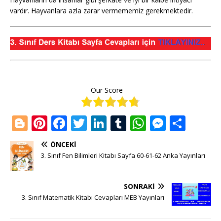
vardır. Hayvanlara azla zarar vermememiz gerekmektedir.
Our Score
Bl
Pi
F
T
Li
T
W
M
S
o
n
a
w
n
u
h
e
h
ÖNCEKI
g
te
c
it
k
m
at
ss
ar
3. Sınıf Fen Bilimleri Kitabı Sayfa 60-61-62 Anka Yayınları
g
r
e
te
e
bl
s
e
e
e
e
b
r
dI
r
A
n
SONRAKI
r
st
o
n
p
g
3. Sınıf Matematik Kitabı Cevapları MEB Yayınları
o
p
e