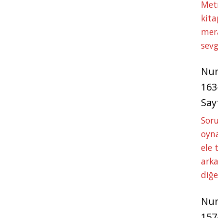
Met
kita
mer
sevg
Nu
163
Say
Soru
oyna
ele 
arka
diğ
Nu
157