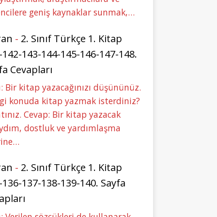
ncilere geniş kaynaklar sunmak,…
ran
-
2. Sınıf Türkçe 1. Kitap
-142-143-144-145-146-147-148.
fa Cevapları
: Bir kitap yazacağınızı düşününüz.
i konuda kitap yazmak isterdiniz?
tınız. Cevap: Bir kitap yazacak
aydım, dostluk ve yardımlaşma
rine…
ran
-
2. Sınıf Türkçe 1. Kitap
-136-137-138-139-140. Sayfa
apları
: Verilen sözcükleri de kullanarak