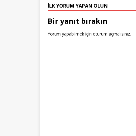
r
st
o
n
İLK YORUM YAPAN OLUN
o
Bir yanıt bırakın
k
Yorum yapabilmek için
oturum açmalısınız
.