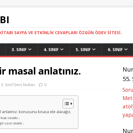
BI
ITABI SAYFA VE ETKINLIK CEVAPLARI ÖZGÜN ÖDEV SITESI.
3. SINIF
4. SINIF
5. SINIF
6. SINIF
ir masal anlatınız.
Nu
55.
3. Sınıf Ders Notları
0
Soru
Metn
atöl
sal anlatınız. konusunu kısaca ele alacağız.
yapa
i kısa cevabı ;
lgili uzun cevabı ;
Nu