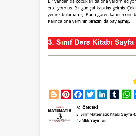
Bir yandan da çocukları da ona yardım ediyor
erteliyormuş. Bir gün çat kapı kış gelmiş. Ç
yemek bulamamış. Bunu gören karınca onu bil
Karınca ona yeminin birazını da paylaşmış.
Bl
Pi
F
T
Li
T
o
n
a
w
n
u
ÖNCEKI
g
te
c
it
k
m
3. Sınıf Matematik Kitabı Sayfa 4
g
r
e
te
e
bl
45 MEB Yayınları
e
e
b
r
dI
r