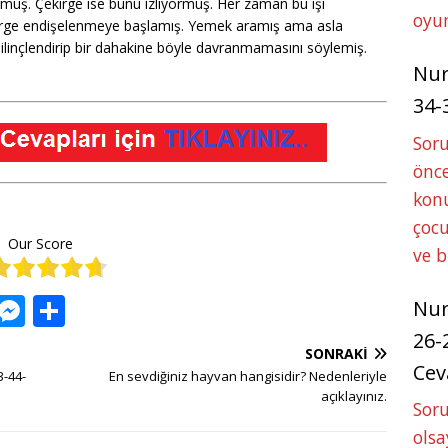
muş. Çekirge ise bunu izliyormuş. Her zaman bu işi
oyun
ekirge endişelenmeye başlamış. Yemek aramış ama asla
inçlendirip bir dahakine böyle davranmamasını söylemiş.
Nu
34-
Sor
önce
konu
çocu
Our Score
ve 
W
M
S
Nu
h
e
h
26-
SONRAKI
at
ss
ar
Cev
3-44-
En sevdiğiniz hayvan hangisidir? Nedenleriyle
s
e
e
açıklayınız.
Soru
A
n
olsa