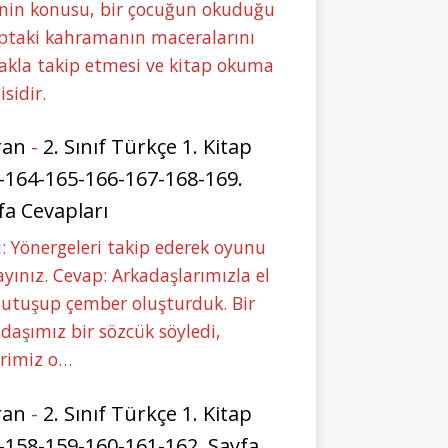
nin konusu, bir çocuğun okuduğu
ptaki kahramanın maceralarını
akla takip etmesi ve kitap okuma
isidir.
ran
-
2. Sınıf Türkçe 1. Kitap
-164-165-166-167-168-169.
fa Cevapları
: Yönergeleri takip ederek oyunu
yınız. Cevap: Arkadaşlarımızla el
tutuşup çember oluşturduk. Bir
daşımız bir sözcük söyledi,
erimiz o…
ran
-
2. Sınıf Türkçe 1. Kitap
-158-159-160-161-162. Sayfa