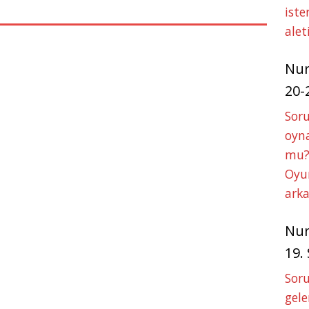
p
g
iste
p
e
alet
r
Nu
20-
Soru
oyna
mu?
Oyun
arka
Nu
19.
Soru
gele