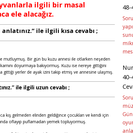
yvanlarla ilgili bir masal
48-
ca ele alacağız.
Soru
yapı
anlatınız.” ile ilgili kısa cevabı ;
sunu
mikr
mes
 ve mutluymuş. Bir gün bu kuzu annesi ile otlarken neşeden
e karnını doyurmaya bakıyormuş. Kuzu ise nereye gittiğini
Nu
ttiği yerler de ayak izini takip etmiş ve annesine ulaşmış.
40-
Cev
nız.” ile ilgili uzun cevabı ;
Sor
müze
Gün
nca kış gelmeden elinden geldiğince çocukları ve kendi için
oyun
sında oflayıp puflamadan yemek topluyormuş.
anla