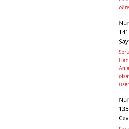
öğre
Nu
141
Say
Soru
Hang
Anla
ols
üze
Nu
135
Cev
Soru