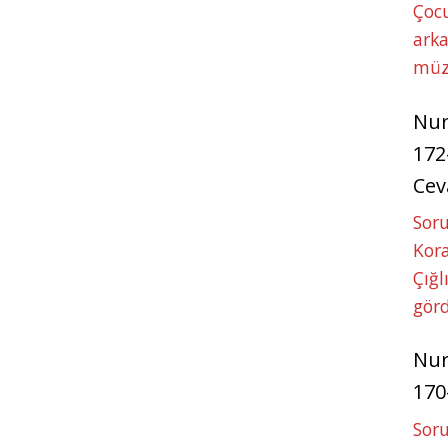
Çoc
arka
müz
Nu
172
Cev
Soru
Kora
Çığl
görd
Nu
170
Soru