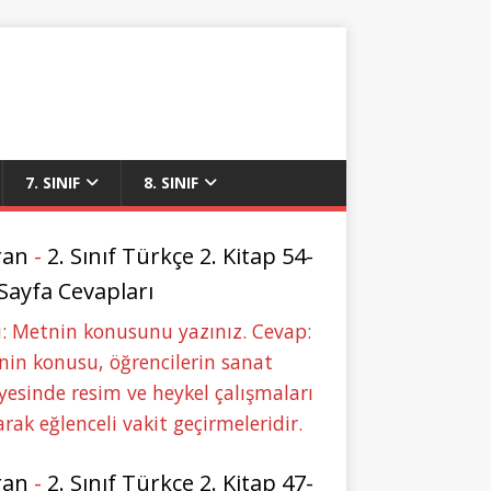
7. SINIF
8. SINIF
ran
-
2. Sınıf Türkçe 2. Kitap 54-
 Sayfa Cevapları
: Metnin konusunu yazınız. Cevap:
in konusu, öğrencilerin sanat
yesinde resim ve heykel çalışmaları
rak eğlenceli vakit geçirmeleridir.
ran
-
2. Sınıf Türkçe 2. Kitap 47-