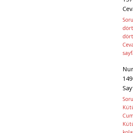
Cev
Soru
dört
dört
Ceva
sayf
Nu
149
Say
Soru
Kütü
Cum
Kütü
kola