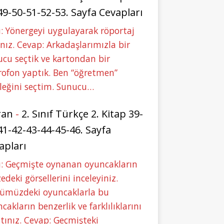
49-50-51-52-53. Sayfa Cevapları
: Yönergeyi uygulayarak röportaj
nız. Cevap: Arkadaşlarımızla bir
cu seçtik ve kartondan bir
ofon yaptık. Ben “öğretmen”
leğini seçtim. Sunucu…
ran
-
2. Sınıf Türkçe 2. Kitap 39-
41-42-43-44-45-46. Sayfa
apları
u: Geçmişte oynanan oyuncakların
deki görsellerini inceleyiniz.
ümüzdeki oyuncaklarla bu
cakların benzerlik ve farklılıklarını
tınız. Cevap: Geçmişteki