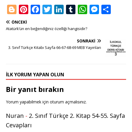
Bl
Pi
F
T
Li
T
W
M
S
o
n
a
w
n
u
h
e
h
ÖNCEKI
g
te
c
it
k
m
at
ss
ar
Atatürk’ün en beğendiğiniz özelliği hangisidir?
g
r
e
te
e
bl
s
e
e
SONRAKI
e
e
b
r
dI
r
A
n
3. Sınıf Türkçe Kitabı Sayfa 66-67-68-69 MEB Yayınları
r
st
o
n
p
g
o
p
e
k
r
İLK YORUM YAPAN OLUN
Bir yanıt bırakın
Yorum yapabilmek için
oturum açmalısınız
.
Nuran
-
2. Sınıf Türkçe 2. Kitap 54-55. Sayfa
Cevapları