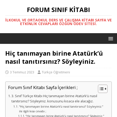
FORUM SINIF KITABI
İLKOKUL VE ORTAOKUL DERS VE ÇALIŞMA KITABI SAYFA VE
ETKINLIK CEVAPLARI ÖZGÜN ÖDEV SITESI.
Hiç tanımayan birine Atatürk’ü
nasıl tanıtırsınız? Söyleyiniz.
3 Temmuz 2023
Türkçe Öğretmeni
Forum Sınıf Kitabı Sayfa İçerikleri ;
3. Sınıf Türkçe Kitabı Hiç tanımayan birine Atatürk’ü nasıl
tanıtırsınız? Söyleyiniz. konusunu kısaca ele alacağız.
“Hiç tanımayan birine Atatürk’ü nasıl tanıtırsınız? Söyleyiniz.”
ile ilgili kısa cevabı ;
“Hiç tanımayan birine Atatürk’ü nasıl tanıtırsınız? Söyleyiniz.”