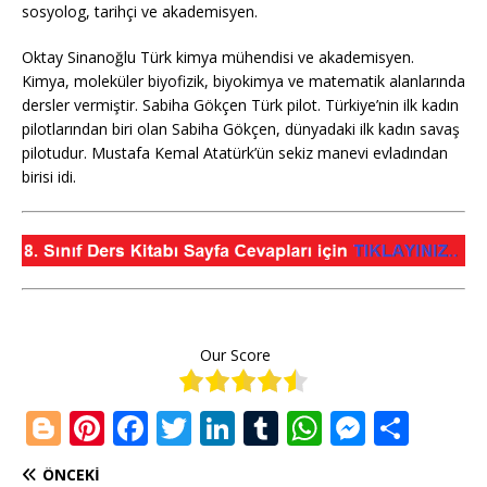
sosyolog, tarihçi ve akademisyen.
Oktay Sinanoğlu Türk kimya mühendisi ve akademisyen.
Kimya, moleküler biyofizik, biyokimya ve matematik alanlarında
dersler vermiştir. Sabiha Gökçen Türk pilot. Türkiye’nin ilk kadın
pilotlarından biri olan Sabiha Gökçen, dünyadaki ilk kadın savaş
pilotudur. Mustafa Kemal Atatürk’ün sekiz manevi evladından
birisi idi.
Our Score
Bl
Pi
F
T
Li
T
W
M
S
o
n
a
w
n
u
h
e
h
ÖNCEKI