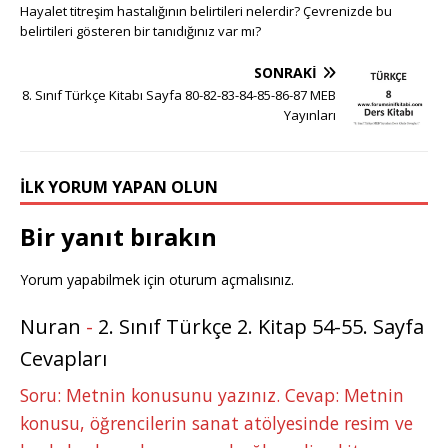
g
te
c
it
k
m
at
ss
ar
Hayalet titreşim hastalığının belirtileri nelerdir? Çevrenizde bu
g
r
e
te
e
bl
s
e
e
belirtileri gösteren bir tanıdığınız var mı?
e
e
b
r
dI
r
A
n
SONRAKI
r
st
o
n
p
g
8. Sınıf Türkçe Kitabı Sayfa 80-82-83-84-85-86-87 MEB
Yayınları
o
p
e
k
r
İLK YORUM YAPAN OLUN
Bir yanıt bırakın
Yorum yapabilmek için
oturum açmalısınız
.
Nuran
-
2. Sınıf Türkçe 2. Kitap 54-55. Sayfa
Cevapları
Soru: Metnin konusunu yazınız. Cevap: Metnin
konusu, öğrencilerin sanat atölyesinde resim ve