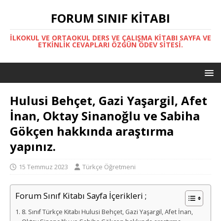
FORUM SINIF KITABI
İLKOKUL VE ORTAOKUL DERS VE ÇALIŞMA KITABI SAYFA VE
ETKINLIK CEVAPLARI ÖZGÜN ÖDEV SITESI.
Hulusi Behçet, Gazi Yaşargil, Afet
İnan, Oktay Sinanoğlu ve Sabiha
Gökçen hakkında araştırma
yapınız.
15 Temmuz 2023
Türkçe Öğretmeni
Forum Sınıf Kitabı Sayfa İçerikleri ;
8. Sınıf Türkçe Kitabı Hulusi Behçet, Gazi Yaşargil, Afet İnan,