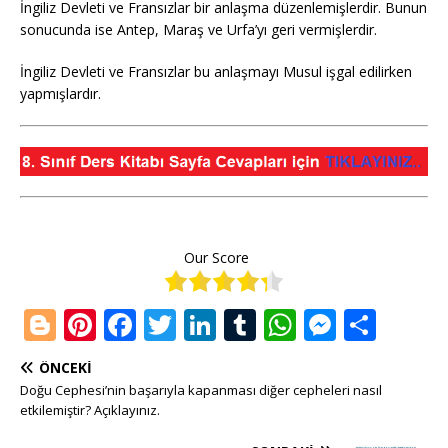
İngiliz Devleti ve Fransızlar bir anlaşma düzenlemişlerdir. Bunun
sonucunda ise Antep, Maraş ve Urfa’yı geri vermişlerdir.
İngiliz Devleti ve Fransızlar bu anlaşmayı Musul işgal edilirken
yapmışlardır.
Our Score
Bl
Pi
F
T
Li
T
W
M
S
o
n
a
w
n
u
h
e
h
ÖNCEKI
g
te
c
it
k
m
at
ss
ar
Doğu Cephesi’nin başarıyla kapanması diğer cepheleri nasıl
g
r
e
te
e
bl
s
e
e
etkilemiştir? Açıklayınız.