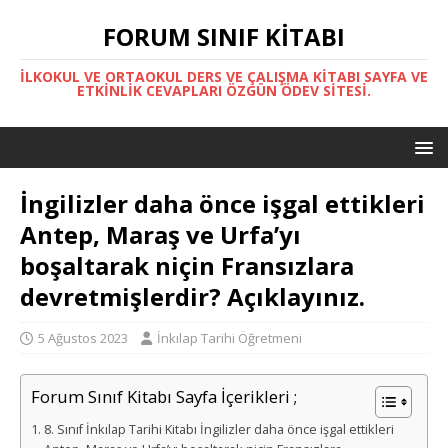
FORUM SINIF KITABI
İLKOKUL VE ORTAOKUL DERS VE ÇALIŞMA KITABI SAYFA VE
ETKINLIK CEVAPLARI ÖZGÜN ÖDEV SITESI.
İngilizler daha önce işgal ettikleri
Antep, Maraş ve Urfa’yı
boşaltarak niçin Fransızlara
devretmişlerdir? Açıklayınız.
5 Ağustos 2023
İnkılap Tarihi Öğretmeni
Forum Sınıf Kitabı Sayfa İçerikleri ;
8. Sınıf İnkılap Tarihi Kitabı İngilizler daha önce işgal ettikleri