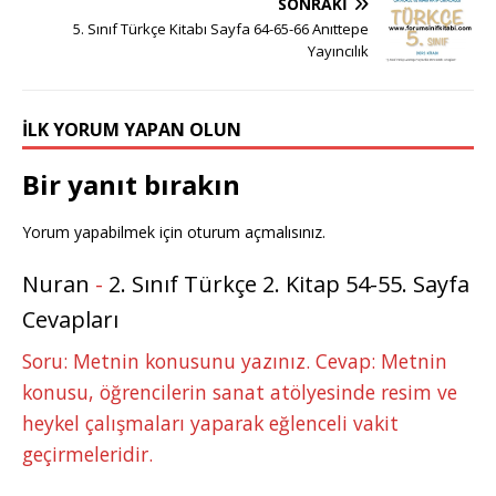
e
e
b
r
dI
r
A
n
SONRAKI
r
st
o
n
p
g
5. Sınıf Türkçe Kitabı Sayfa 64-65-66 Anıttepe
Yayıncılık
o
p
e
k
r
İLK YORUM YAPAN OLUN
Bir yanıt bırakın
Yorum yapabilmek için
oturum açmalısınız
.
Nuran
-
2. Sınıf Türkçe 2. Kitap 54-55. Sayfa
Cevapları
Soru: Metnin konusunu yazınız. Cevap: Metnin
konusu, öğrencilerin sanat atölyesinde resim ve
heykel çalışmaları yaparak eğlenceli vakit
geçirmeleridir.