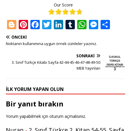
Our Score
Bl
Pi
F
T
Li
T
W
M
S
o
n
a
w
n
u
h
e
h
ÖNCEKI
g
te
c
it
k
m
at
ss
ar
Noktanın kullanımına uygun örnek cümleler yazınız.
g
r
e
te
e
bl
s
e
e
SONRAKI
e
e
b
r
dI
r
A
n
3. Sınıf Türkçe Kitabı Sayfa 42-44-45-46-47-48-49-50
r
st
o
n
p
g
MEB Yayınları
o
p
e
k
r
İLK YORUM YAPAN OLUN
Bir yanıt bırakın
Yorum yapabilmek için
oturum açmalısınız
.
Nuran
-
2. Sınıf Türkçe 2. Kitap 54-55. Sayfa