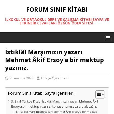
FORUM SINIF KITABI
İLKOKUL VE ORTAOKUL DERS VE ÇALIŞMA KITABI SAYFA VE
ETKINLIK CEVAPLARI ÖZGÜN ÖDEV SITESI.
İstiklâl Marşımızın yazarı
Mehmet Âkif Ersoy’a bir mektup
yazınız.
7 Temmuz 2023
Türkçe Öğretmeni
Forum Sınıf Kitabı Sayfa İçerikleri ;
3. Sınıf Türkçe Kitabı İstiklâl Marşımızın yazarı Mehmet Âkif
Ersoy’a bir mektup yazınız. konusunu kısaca ele alacağız.
“İstiklâl Marşımızın yazarı Mehmet Âkif Ersoy’a bir mektup