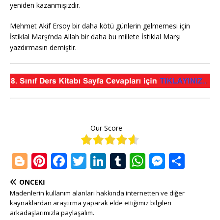
yeniden kazanmışızdır.
Mehmet Akif Ersoy bir daha kötü günlerin gelmemesi için
İstiklal Marşı’nda Allah bir daha bu millete İstiklal Marşı
yazdırmasın demiştir.
Our Score
Bl
Pi
F
T
Li
T
W
M
S
o
n
a
w
n
u
h
e
h
ÖNCEKI
g
te
c
it
k
m
at
ss
ar
Madenlerin kullanım alanları hakkında internetten ve diğer
g
r
e
te
e
bl
s
e
e
kaynaklardan araştırma yaparak elde ettiğimiz bilgileri
arkadaşlarımızla paylaşalım.