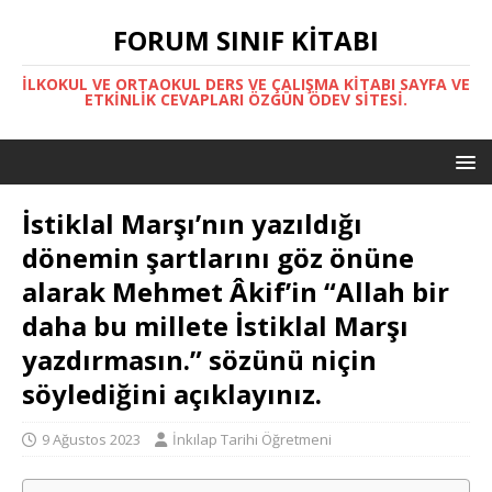
FORUM SINIF KITABI
İLKOKUL VE ORTAOKUL DERS VE ÇALIŞMA KITABI SAYFA VE
ETKINLIK CEVAPLARI ÖZGÜN ÖDEV SITESI.
İstiklal Marşı’nın yazıldığı
dönemin şartlarını göz önüne
alarak Mehmet Âkif’in “Allah bir
daha bu millete İstiklal Marşı
yazdırmasın.” sözünü niçin
söylediğini açıklayınız.
9 Ağustos 2023
İnkılap Tarihi Öğretmeni