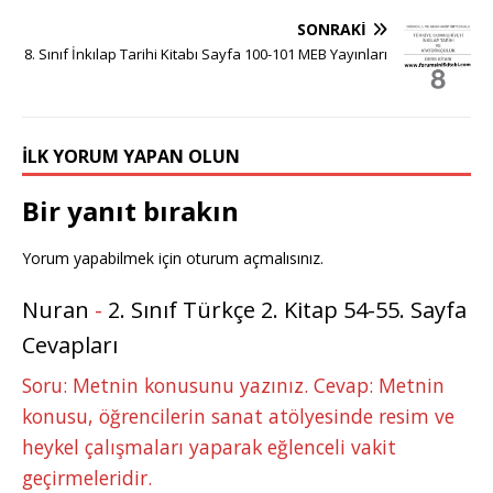
e
e
b
r
dI
r
A
n
SONRAKI
r
st
o
n
p
g
8. Sınıf İnkılap Tarihi Kitabı Sayfa 100-101 MEB Yayınları
o
p
e
k
r
İLK YORUM YAPAN OLUN
Bir yanıt bırakın
Yorum yapabilmek için
oturum açmalısınız
.
Nuran
-
2. Sınıf Türkçe 2. Kitap 54-55. Sayfa
Cevapları
Soru: Metnin konusunu yazınız. Cevap: Metnin
konusu, öğrencilerin sanat atölyesinde resim ve
heykel çalışmaları yaparak eğlenceli vakit
geçirmeleridir.