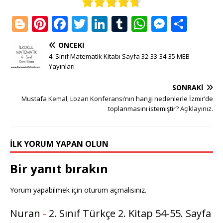
Bl
Pi
F
T
Li
T
W
M
S
o
n
a
w
n
u
h
e
h
ÖNCEKI
g
te
c
it
k
m
at
ss
ar
4. Sınıf Matematik Kitabı Sayfa 32-33-34-35 MEB
g
r
e
te
e
bl
s
e
e
Yayınları
e
e
b
r
dI
r
A
n
SONRAKI
r
st
o
n
p
g
Mustafa Kemal, Lozan Konferansı’nın hangi nedenlerle İzmir’de
toplanmasını istemiştir? Açıklayınız.
o
p
e
k
r
İLK YORUM YAPAN OLUN
Bir yanıt bırakın
Yorum yapabilmek için
oturum açmalısınız
.
Nuran
-
2. Sınıf Türkçe 2. Kitap 54-55. Sayfa