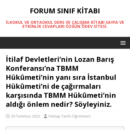
FORUM SINIF KITABI
İLKOKUL VE ORTAOKUL DERS VE ÇALIŞMA KITABI SAYFA VE
ETKINLIK CEVAPLARI ÖZGÜN ÖDEV SITESI.
İtilaf Devletleri’nin Lozan Barış
Konferansı’na TBMM
Hükûmeti’nin yanı sıra İstanbul
Hükûmeti’ni de çağırmaları
karşısında TBMM Hükûmeti’nin
aldığı önlem nedir? Söyleyiniz.
30 Temmuz 2023
İnkılap Tarihi Öğretmeni