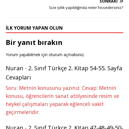
e
e
b
r
dI
r
A
n
SONRAKI
r
st
o
n
p
g
Size iyilik yapıldığında neler hissedersiniz?
o
p
e
k
r
İLK YORUM YAPAN OLUN
Bir yanıt bırakın
Yorum yapabilmek için
oturum açmalısınız
.
Nuran
-
2. Sınıf Türkçe 2. Kitap 54-55. Sayfa
Cevapları
Soru: Metnin konusunu yazınız. Cevap: Metnin
konusu, öğrencilerin sanat atölyesinde resim ve
heykel çalışmaları yaparak eğlenceli vakit
geçirmeleridir.
Nuran
-
2. Sınıf Türkçe 2. Kitap 47-48-49-50-