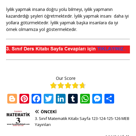
İyilik yapmak insana doğru yolu bilmeyi, iyilik yapmanın
kazandırdığı şeyleri öğretmektedir. İyilik yapmak insanı daha iyi
yollara götürmektedir. İyilik yapmak başka insanlara da iyi
örnek olmamıza yol göstermektedir.
Our Score
Bl
Pi
F
T
Li
T
W
M
S
o
n
a
w
n
u
h
e
h
ÖNCEKI
g
te
c
it
k
m
at
ss
ar
3. Sınıf Matematik Kitabı Sayfa 123-124-125-126 MEB
g
r
e
te
e
bl
s
e
e
Yayınları