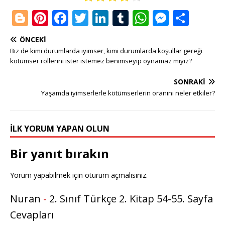
Bl
Pi
F
T
Li
T
W
M
S
o
n
a
w
n
u
h
e
h
ÖNCEKI
g
te
c
it
k
m
at
ss
ar
Biz de kimi durumlarda iyimser, kimi durumlarda koşullar gereği
g
r
e
te
e
bl
s
e
e
kötümser rollerini ister istemez benimseyip oynamaz mıyız?
e
e
b
r
dI
r
A
n
SONRAKI
r
st
o
n
p
g
Yaşamda iyimserlerle kötümserlerin oranını neler etkiler?
o
p
e
k
r
İLK YORUM YAPAN OLUN
Bir yanıt bırakın
Yorum yapabilmek için
oturum açmalısınız
.
Nuran
-
2. Sınıf Türkçe 2. Kitap 54-55. Sayfa
Cevapları