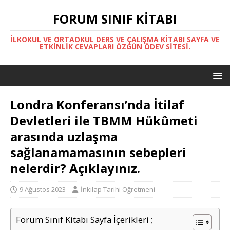
FORUM SINIF KITABI
İLKOKUL VE ORTAOKUL DERS VE ÇALIŞMA KITABI SAYFA VE
ETKINLIK CEVAPLARI ÖZGÜN ÖDEV SITESI.
Londra Konferansı’nda İtilaf
Devletleri ile TBMM Hükûmeti
arasında uzlaşma
sağlanamamasının sebepleri
nelerdir? Açıklayınız.
9 Ağustos 2023
İnkılap Tarihi Öğretmeni
Forum Sınıf Kitabı Sayfa İçerikleri ;