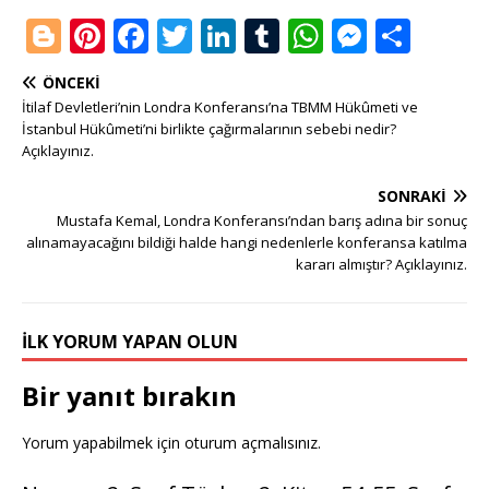
Bl
Pi
F
T
Li
T
W
M
S
o
n
a
w
n
u
h
e
h
ÖNCEKI
g
te
c
it
k
m
at
ss
ar
İtilaf Devletleri’nin Londra Konferansı’na TBMM Hükûmeti ve
g
r
e
te
e
bl
s
e
e
İstanbul Hükûmeti’ni birlikte çağırmalarının sebebi nedir?
Açıklayınız.
e
e
b
r
dI
r
A
n
SONRAKI
r
st
o
n
p
g
Mustafa Kemal, Londra Konferansı’ndan barış adına bir sonuç
o
p
e
alınamayacağını bildiği halde hangi nedenlerle konferansa katılma
kararı almıştır? Açıklayınız.
k
r
İLK YORUM YAPAN OLUN
Bir yanıt bırakın
Yorum yapabilmek için
oturum açmalısınız
.