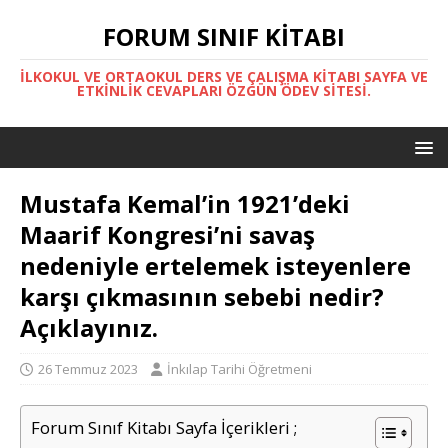
FORUM SINIF KITABI
İLKOKUL VE ORTAOKUL DERS VE ÇALIŞMA KITABI SAYFA VE
ETKINLIK CEVAPLARI ÖZGÜN ÖDEV SITESI.
Mustafa Kemal’in 1921’deki
Maarif Kongresi’ni savaş
nedeniyle ertelemek isteyenlere
karşı çıkmasının sebebi nedir?
Açıklayınız.
26 Temmuz 2023
İnkılap Tarihi Öğretmeni
Forum Sınıf Kitabı Sayfa İçerikleri ;