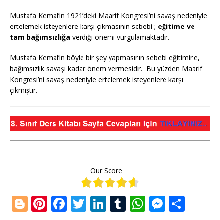
Mustafa Kemal’in 1921’deki Maarif Kongresi’ni savaş nedeniyle
ertelemek isteyenlere karşı çıkmasının sebebi ;
eğitime ve
tam bağımsızlığa
verdiği önemi vurgulamaktadır.
Mustafa Kemal’in böyle bir şey yapmasının sebebi eğitimine,
bağımsızlık savaşı kadar önem vermesidir. Bu yüzden Maarif
Kongresi’ni savaş nedeniyle ertelemek isteyenlere karşı
çıkmıştır.
Our Score
Bl
Pi
F
T
Li
T
W
M
S
o
n
a
w
n
u
h
e
h