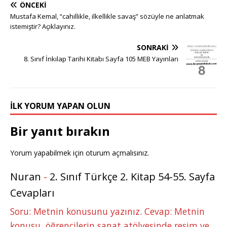
ÖNCEKI
g
te
c
it
k
m
at
ss
ar
Mustafa Kemal, “cahillikle, ilkellikle savaş” sözüyle ne anlatmak
g
r
e
te
e
bl
s
e
e
istemiştir? Açıklayınız.
e
e
b
r
dI
r
A
n
SONRAKI
r
st
o
n
p
g
8. Sınıf İnkılap Tarihi Kitabı Sayfa 105 MEB Yayınları
o
p
e
k
r
İLK YORUM YAPAN OLUN
Bir yanıt bırakın
Yorum yapabilmek için
oturum açmalısınız
.
Nuran
-
2. Sınıf Türkçe 2. Kitap 54-55. Sayfa
Cevapları
Soru: Metnin konusunu yazınız. Cevap: Metnin
konusu, öğrencilerin sanat atölyesinde resim ve