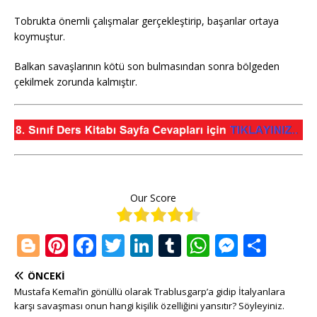
Tobrukta önemli çalışmalar gerçekleştirip, başarılar ortaya
koymuştur.
Balkan savaşlarının kötü son bulmasından sonra bölgeden
çekilmek zorunda kalmıştır.
Our Score
Bl
Pi
F
T
Li
T
W
M
S
o
n
a
w
n
u
h
e
h
ÖNCEKI
g
te
c
it
k
m
at
ss
ar
Mustafa Kemal’in gönüllü olarak Trablusgarp’a gidip İtalyanlara
g
r
e
te
e
bl
s
e
e
karşı savaşması onun hangi kişilik özelliğini yansıtır? Söyleyiniz.