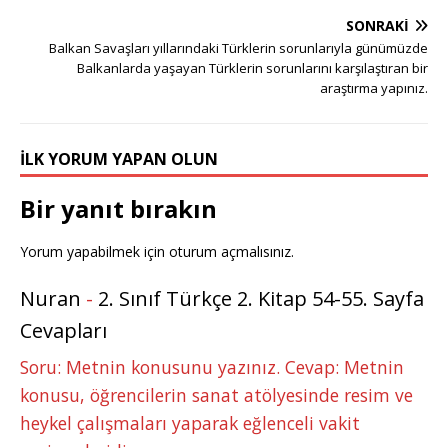
e
e
b
r
dI
r
A
n
SONRAKI
r
st
o
n
p
g
Balkan Savaşları yıllarındaki Türklerin sorunlarıyla günümüzde
Balkanlarda yaşayan Türklerin sorunlarını karşılaştıran bir
o
p
e
araştırma yapınız.
k
r
İLK YORUM YAPAN OLUN
Bir yanıt bırakın
Yorum yapabilmek için
oturum açmalısınız
.
Nuran
-
2. Sınıf Türkçe 2. Kitap 54-55. Sayfa
Cevapları
Soru: Metnin konusunu yazınız. Cevap: Metnin
konusu, öğrencilerin sanat atölyesinde resim ve
heykel çalışmaları yaparak eğlenceli vakit