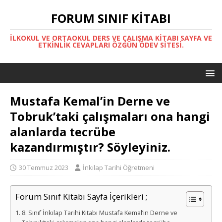
FORUM SINIF KITABI
İLKOKUL VE ORTAOKUL DERS VE ÇALIŞMA KITABI SAYFA VE
ETKINLIK CEVAPLARI ÖZGÜN ÖDEV SITESI.
Mustafa Kemal’in Derne ve
Tobruk’taki çalışmaları ona hangi
alanlarda tecrübe
kazandırmıştır? Söyleyiniz.
30 Temmuz 2023
İnkılap Tarihi Öğretmeni
Forum Sınıf Kitabı Sayfa İçerikleri ;
8. Sınıf İnkılap Tarihi Kitabı Mustafa Kemal’in Derne ve