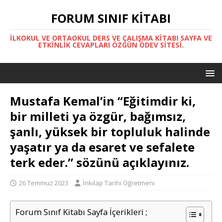
FORUM SINIF KITABI
İLKOKUL VE ORTAOKUL DERS VE ÇALIŞMA KITABI SAYFA VE
ETKINLIK CEVAPLARI ÖZGÜN ÖDEV SITESI.
Mustafa Kemal’in “Eğitimdir ki,
bir milleti ya özgür, bağımsız,
şanlı, yüksek bir topluluk halinde
yaşatır ya da esaret ve sefalete
terk eder.” sözünü açıklayınız.
26 Temmuz 2023
İnkılap Tarihi Öğretmeni
Forum Sınıf Kitabı Sayfa İçerikleri ;