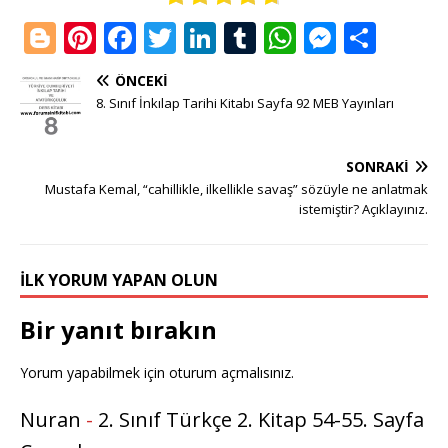
Bl
Pi
F
T
Li
T
W
M
S
o
n
a
w
n
u
h
e
h
ÖNCEKI
g
te
c
it
k
m
at
ss
ar
8. Sınıf İnkılap Tarihi Kitabı Sayfa 92 MEB Yayınları
g
r
e
te
e
bl
s
e
e
e
e
b
r
dI
r
A
n
SONRAKI
r
st
o
n
p
g
Mustafa Kemal, “cahillikle, ilkellikle savaş” sözüyle ne anlatmak
istemiştir? Açıklayınız.
o
p
e
k
r
İLK YORUM YAPAN OLUN
Bir yanıt bırakın
Yorum yapabilmek için
oturum açmalısınız
.
Nuran
-
2. Sınıf Türkçe 2. Kitap 54-55. Sayfa