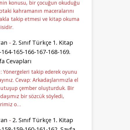
nin konusu, bir çocuğun okuduğu
ptaki kahramanın maceralarını
akla takip etmesi ve kitap okuma
isidir.
ran
-
2. Sınıf Türkçe 1. Kitap
-164-165-166-167-168-169.
fa Cevapları
: Yönergeleri takip ederek oyunu
yınız. Cevap: Arkadaşlarımızla el
tutuşup çember oluşturduk. Bir
daşımız bir sözcük söyledi,
erimiz o…
ran
-
2. Sınıf Türkçe 1. Kitap
-158-159-160-161-162. Sayfa