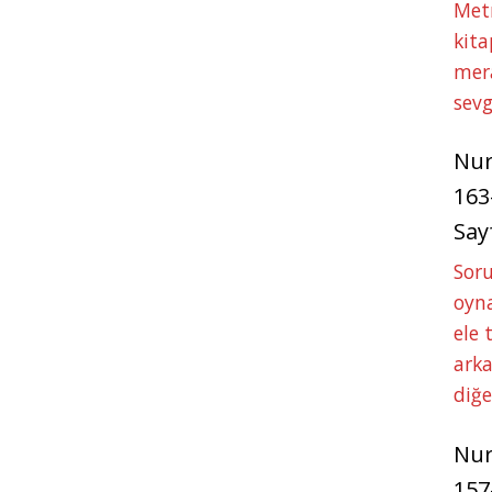
Met
kita
mer
sevg
Nu
163
Say
Soru
oyna
ele 
arka
diğ
Nu
157