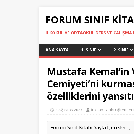
FORUM SINIF KITA
İLKOKUL VE ORTAOKUL DERS VE ÇALIŞMA K
ANA SAYFA
1. SINIF
2. SINIF
Mustafa Kemal’in 
Cemiyeti’ni kurmas
özelliklerini yansıt
3 Ağustos 2023
İnkılap Tarihi Öğretmen
Forum Sınıf Kitabı Sayfa İçerikleri ;