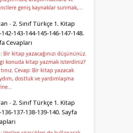
ncilere geniş kaynaklar sunmak,…
ran
-
2. Sınıf Türkçe 1. Kitap
-142-143-144-145-146-147-148.
fa Cevapları
: Bir kitap yazacağınızı düşününüz.
i konuda kitap yazmak isterdiniz?
tınız. Cevap: Bir kitap yazacak
aydım, dostluk ve yardımlaşma
rine…
ran
-
2. Sınıf Türkçe 1. Kitap
-136-137-138-139-140. Sayfa
apları
: Verilen sözcükleri de kullanarak