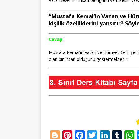
Vatansever bir insan olduğunu ve ülkesini ço
“Mustafa Kemal’in Vatan ve Hürr
kişilik özelliklerini yansıtır? Söyle
Cevap
:
Mustafa Kemal’in Vatan ve Hürriyet Cemiyeti’
olan bir insan olduğunu göstermektedir.
Bl
Pi
F
T
Li
T