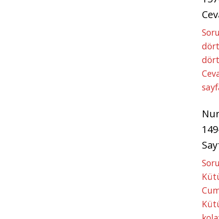
Cev
Soru
dört
dört
Ceva
sayf
Nu
149
Say
Soru
Kütü
Cum
Kütü
kola