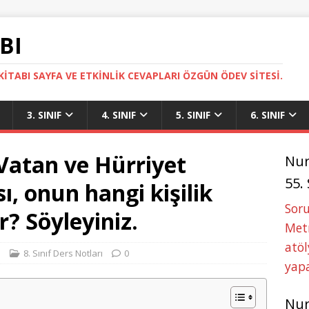
BI
ITABI SAYFA VE ETKINLIK CEVAPLARI ÖZGÜN ÖDEV SITESI.
3. SINIF
4. SINIF
5. SINIF
6. SINIF
Vatan ve Hürriyet
Nu
55.
ı, onun hangi kişilik
Soru
ır? Söyleyiniz.
Metn
atöl
i
8. Sınıf Ders Notları
0
yapa
Nu