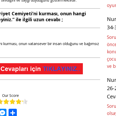
k sevdiğini ve saygı duyduğunu göstermektedir.
oyun
iyet Cemiyeti’ni kurması, onun hangi
Nu
yiniz.” ile ilgili uzun cevabı ;
34-
Sor
önce
ni kurması, onun vatansever bir insan olduğunu ve bağımsız
konu
çocu
ve 
Nu
26-
Our Score
Cev
Soru
W
M
S
olsa