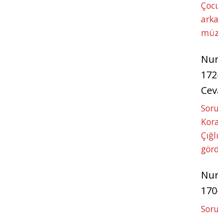
Çoc
arka
müz
Nu
172
Cev
Soru
Kora
Çığl
görd
Nu
170
Soru