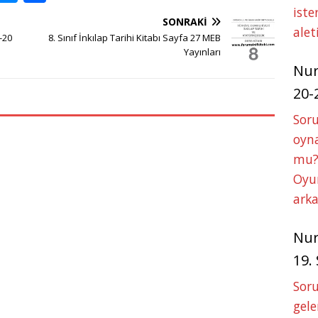
h
e
h
iste
SONRAKI
at
ss
ar
alet
9-20
8. Sınıf İnkılap Tarihi Kitabı Sayfa 27 MEB
s
e
e
Yayınları
Nu
A
n
20-
p
g
Soru
p
e
oyna
r
mu?
Oyun
arka
Nu
19.
Soru
gele