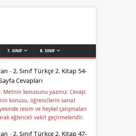
7. SINIF
8. SINIF
ran
-
2. Sınıf Türkçe 2. Kitap 54-
 Sayfa Cevapları
: Metnin konusunu yazınız. Cevap:
in konusu, öğrencilerin sanat
yesinde resim ve heykel çalışmaları
rak eğlenceli vakit geçirmeleridir.
ran
-
2. Sınıf Türkçe 2. Kitap 47-