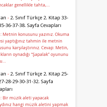
caklar genellikle tahta,…
ran
-
2. Sınıf Türkçe 2. Kitap 33-
35-36-37-38. Sayfa Cevapları
u: Metnin konusunu yazınız. Okuma
si yaptığınız tahmin ile metnin
sunu karşılaştırınız. Cevap: Metin,
kların oynadığı “Şapalak” oyununu
bu…
ran
-
2. Sınıf Türkçe 2. Kitap 25-
27-28-29-30-31-32. Sayfa
apları
: Bir müzik aleti yapacak
ydınız hangi müzik aletini yapmak