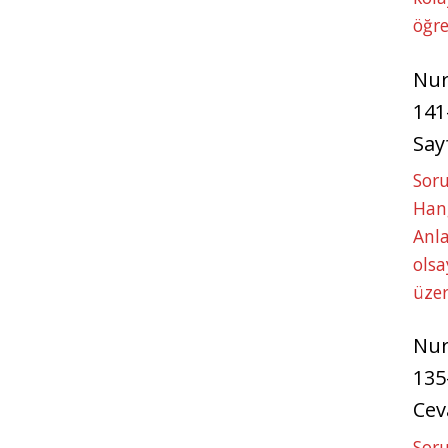
öğre
Nu
141
Say
Soru
Hang
Anla
ols
üze
Nu
135
Cev
Soru