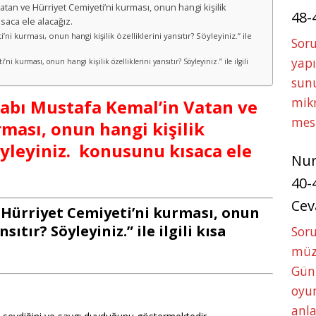
 Vatan ve Hürriyet Cemiyeti’ni kurması, onun hangi kişilik
48-
ısaca ele alacağız.
i kurması, onun hangi kişilik özelliklerini yansıtır? Söyleyiniz.” ile
Soru
yapı
i kurması, onun hangi kişilik özelliklerini yansıtır? Söyleyiniz.” ile ilgili
sunu
mikr
Kitabı Mustafa Kemal’in Vatan ve
mes
ması, onun hangi kişilik
Söyleyiniz. konusunu kısaca ele
Nu
40-
Cev
 Hürriyet Cemiyeti’ni kurması, onun
sıtır? Söyleyiniz.” ile ilgili kısa
Sor
müze
Gün
oyun
anla