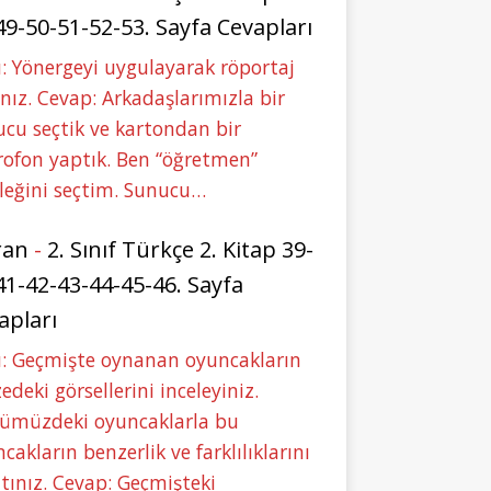
49-50-51-52-53. Sayfa Cevapları
: Yönergeyi uygulayarak röportaj
nız. Cevap: Arkadaşlarımızla bir
cu seçtik ve kartondan bir
ofon yaptık. Ben “öğretmen”
leğini seçtim. Sunucu…
ran
-
2. Sınıf Türkçe 2. Kitap 39-
41-42-43-44-45-46. Sayfa
apları
u: Geçmişte oynanan oyuncakların
deki görsellerini inceleyiniz.
ümüzdeki oyuncaklarla bu
cakların benzerlik ve farklılıklarını
tınız. Cevap: Geçmişteki