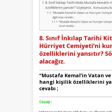
8. Sınıf İnkılap Tarihi Kitabı Mustafa Kemal’in
özelliklerini yansıtır? Söyleyiniz. konusunu k
“Mustafa Kemal’in Vatan ve Hürriyet Cemiyeti’n
ilgili kısa cevabı ;
“Mustafa Kemal’in Vatan ve Hürriyet Cemiyeti’n
uzun cevabı ;
8. Sınıf İnkılap Tarihi 
Hürriyet Cemiyeti’ni kur
özelliklerini yansıtır? 
alacağız.
“Mustafa Kemal’in Vatan ve
hangi kişilik özelliklerini yan
cevabı ;
Cevap
: