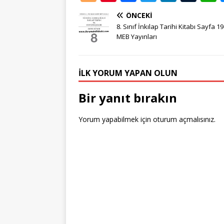
o
n
a
w
n
u
ÖNCEKI
g
te
c
it
k
m
8. Sınıf İnkılap Tarihi Kitabı Sayfa 1
g
r
e
te
e
bl
MEB Yayınları
e
e
b
r
dI
r
r
st
o
n
İLK YORUM YAPAN OLUN
o
Bir yanıt bırakın
k
Yorum yapabilmek için
oturum açmalısınız
.