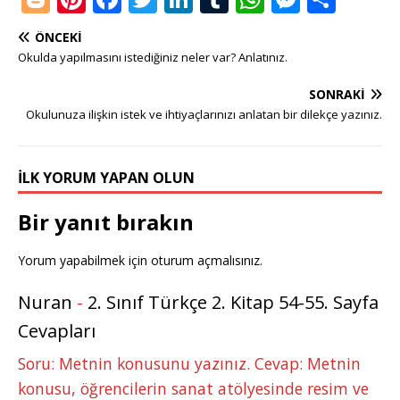
o
n
a
w
n
u
h
e
h
ÖNCEKI
g
te
c
it
k
m
at
ss
ar
Okulda yapılmasını istediğiniz neler var? Anlatınız.
g
r
e
te
e
bl
s
e
e
SONRAKI
e
e
b
r
dI
r
A
n
Okulunuza ilişkin istek ve ihtiyaçlarınızı anlatan bir dilekçe yazınız.
r
st
o
n
p
g
o
p
e
İLK YORUM YAPAN OLUN
k
r
Bir yanıt bırakın
Yorum yapabilmek için
oturum açmalısınız
.
Nuran
-
2. Sınıf Türkçe 2. Kitap 54-55. Sayfa
Cevapları
Soru: Metnin konusunu yazınız. Cevap: Metnin
konusu, öğrencilerin sanat atölyesinde resim ve