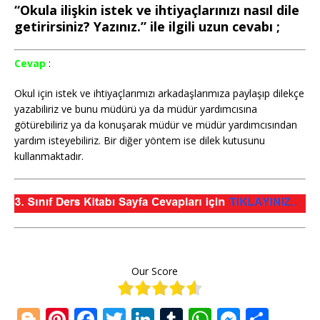
“Okula ilişkin istek ve ihtiyaçlarınızı nasıl dile
getirirsiniz? Yazınız.” ile ilgili uzun cevabı ;
Cevap
:
Okul için istek ve ihtiyaçlarımızı arkadaşlarımıza paylaşıp dilekçe
yazabiliriz ve bunu müdürü ya da müdür yardımcısına
götürebiliriz ya da konuşarak müdür ve müdür yardımcısından
yardım isteyebiliriz. Bir diğer yöntem ise dilek kutusunu
kullanmaktadır.
Our Score
Bl
Pi
F
T
Li
T
W
M
S