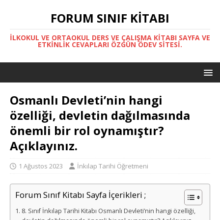
FORUM SINIF KITABI
İLKOKUL VE ORTAOKUL DERS VE ÇALIŞMA KITABI SAYFA VE
ETKINLIK CEVAPLARI ÖZGÜN ÖDEV SITESI.
Osmanlı Devleti’nin hangi
özelliği, devletin dağılmasında
önemli bir rol oynamıştır?
Açıklayınız.
1 Ağustos 2023
İnkılap Tarihi Öğretmeni
Forum Sınıf Kitabı Sayfa İçerikleri ;
8. Sınıf İnkılap Tarihi Kitabı Osmanlı Devleti’nin hangi özelliği,