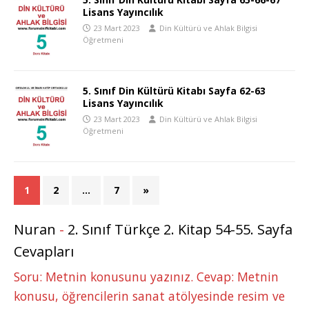
Lisans Yayıncılık
23 Mart 2023
Din Kültürü ve Ahlak Bilgisi
Öğretmeni
5. Sınıf Din Kültürü Kitabı Sayfa 62-63
Lisans Yayıncılık
23 Mart 2023
Din Kültürü ve Ahlak Bilgisi
Öğretmeni
1
2
…
7
»
Nuran
-
2. Sınıf Türkçe 2. Kitap 54-55. Sayfa
Cevapları
Soru: Metnin konusunu yazınız. Cevap: Metnin
konusu, öğrencilerin sanat atölyesinde resim ve