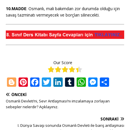
10.MADDE
: Osmanlı, mali bakımdan zor durumda olduğu için
savaş tazminatı vermeyecek ve borçları silinecekti.
Our Score
Bl
Pi
F
T
Li
T
W
M
S
o
n
a
w
n
u
h
e
h
ÖNCEKI
g
te
c
it
k
m
at
ss
ar
Osmanlı Devleti’ni, Sevr Antlaşması’nı imzalamaya zorlayan
g
r
e
te
e
bl
s
e
e
sebepler nelerdir? Açıklayınız.
e
e
b
r
dI
r
A
n
SONRAKI
r
st
o
n
p
g
I. Dünya Savaşı sonunda Osmanlı Devleti ile barış antlaşması