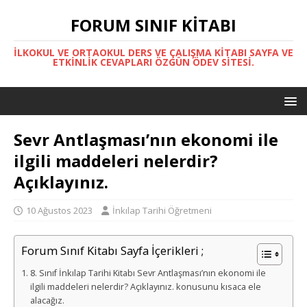
FORUM SINIF KITABI
İLKOKUL VE ORTAOKUL DERS VE ÇALIŞMA KITABI SAYFA VE
ETKINLIK CEVAPLARI ÖZGÜN ÖDEV SITESI.
Sevr Antlaşması’nın ekonomi ile
ilgili maddeleri nelerdir?
Açıklayınız.
10 Ağustos 2023
İnkılap Tarihi Öğretmeni
Forum Sınıf Kitabı Sayfa İçerikleri ;
8. Sınıf İnkılap Tarihi Kitabı Sevr Antlaşması’nın ekonomi ile
ilgili maddeleri nelerdir? Açıklayınız. konusunu kısaca ele
alacağız.