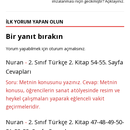
imzalanması niçin gecikmiştir? Açıklayınız.
o
p
e
k
r
İLK YORUM YAPAN OLUN
Bir yanıt bırakın
Yorum yapabilmek için
oturum açmalısınız
.
Nuran
-
2. Sınıf Türkçe 2. Kitap 54-55. Sayfa
Cevapları
Soru: Metnin konusunu yazınız. Cevap: Metnin
konusu, öğrencilerin sanat atölyesinde resim ve
heykel çalışmaları yaparak eğlenceli vakit
geçirmeleridir.
Nuran
-
2. Sınıf Türkçe 2. Kitap 47-48-49-50-