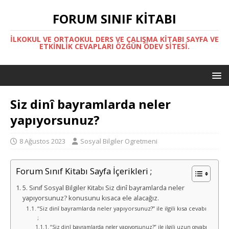
FORUM SINIF KITABI
İLKOKUL VE ORTAOKUL DERS VE ÇALIŞMA KITABI SAYFA VE
ETKINLIK CEVAPLARI ÖZGÜN ÖDEV SITESI.
Siz dinî bayramlarda neler
yapıyorsunuz?
8 Ağustos 2023
Sosyal Bilgiler Ogretmeni
Forum Sınıf Kitabı Sayfa İçerikleri ;
5. Sınıf Sosyal Bilgiler Kitabı Siz dinî bayramlarda neler
yapıyorsunuz? konusunu kısaca ele alacağız.
“Siz dinî bayramlarda neler yapıyorsunuz?” ile ilgili kısa cevabı
;
“Siz dinî bayramlarda neler yapıyorsunuz?” ile ilgili uzun cevabı