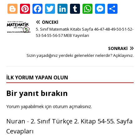
Bl
Pi
F
T
Li
T
W
M
S
o
n
a
w
n
u
h
e
h
ÖNCEKI
g
te
c
it
k
m
at
ss
ar
5. Sınıf Matematik Kitabı Sayfa 46-47-48-49-50-51-52-
g
r
e
te
e
bl
s
e
e
53-54-55-56-57 MEB Yayınları
e
e
b
r
dI
r
A
n
SONRAKI
r
st
o
n
p
g
Sizin yaşadığınız yerdeki gelenekler nelerdir? Açıklayınız.
o
p
e
k
r
İLK YORUM YAPAN OLUN
Bir yanıt bırakın
Yorum yapabilmek için
oturum açmalısınız
.
Nuran
-
2. Sınıf Türkçe 2. Kitap 54-55. Sayfa
Cevapları