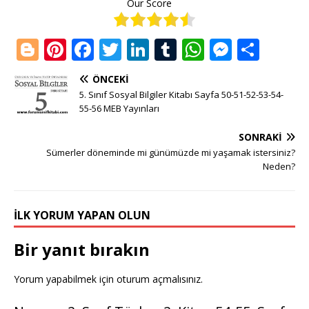
Our Score
Bl
Pi
F
T
Li
T
W
M
S
o
n
a
w
n
u
h
e
h
ÖNCEKI
g
te
c
it
k
m
at
ss
ar
5. Sınıf Sosyal Bilgiler Kitabı Sayfa 50-51-52-53-54-
g
r
e
te
e
bl
s
e
e
55-56 MEB Yayınları
e
e
b
r
dI
r
A
n
SONRAKI
r
st
o
n
p
g
Sümerler döneminde mi günümüzde mi yaşamak istersiniz?
Neden?
o
p
e
k
r
İLK YORUM YAPAN OLUN
Bir yanıt bırakın
Yorum yapabilmek için
oturum açmalısınız
.