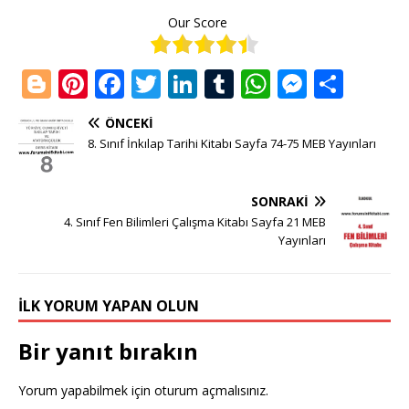
Our Score
Bl
Pi
F
T
Li
T
W
M
S
o
n
a
w
n
u
h
e
h
ÖNCEKI
g
te
c
it
k
m
at
ss
ar
8. Sınıf İnkılap Tarihi Kitabı Sayfa 74-75 MEB Yayınları
g
r
e
te
e
bl
s
e
e
e
e
b
r
dI
r
A
n
SONRAKI
r
st
o
n
p
g
4. Sınıf Fen Bilimleri Çalışma Kitabı Sayfa 21 MEB
Yayınları
o
p
e
k
r
İLK YORUM YAPAN OLUN
Bir yanıt bırakın
Yorum yapabilmek için
oturum açmalısınız
.