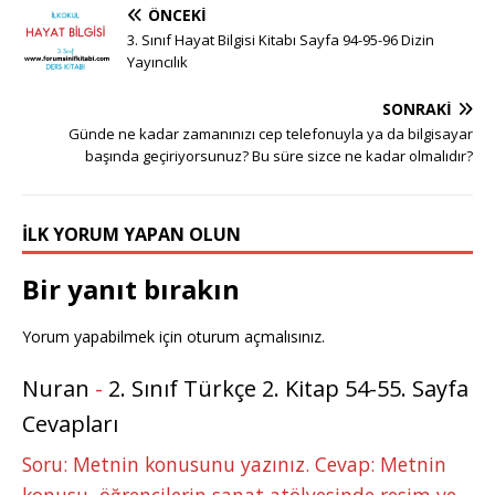
o
n
a
w
n
u
h
e
h
ÖNCEKI
g
te
c
it
k
m
at
ss
ar
3. Sınıf Hayat Bilgisi Kitabı Sayfa 94-95-96 Dizin
g
r
e
te
e
bl
s
e
e
Yayıncılık
e
e
b
r
dI
r
A
n
SONRAKI
r
st
o
n
p
g
Günde ne kadar zamanınızı cep telefonuyla ya da bilgisayar
başında geçiriyorsunuz? Bu süre sizce ne kadar olmalıdır?
o
p
e
k
r
İLK YORUM YAPAN OLUN
Bir yanıt bırakın
Yorum yapabilmek için
oturum açmalısınız
.
Nuran
-
2. Sınıf Türkçe 2. Kitap 54-55. Sayfa
Cevapları
Soru: Metnin konusunu yazınız. Cevap: Metnin