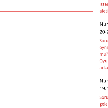
A
n
iste
p
g
alet
p
e
Nu
r
20-
Soru
oyna
mu?
Oyun
arka
Nu
19.
Soru
gele