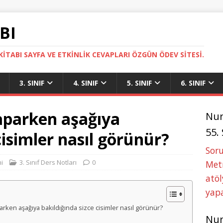
BI
ITABI SAYFA VE ETKINLIK CEVAPLARI ÖZGÜN ÖDEV SITESI.
3. SINIF
4. SINIF
5. SINIF
6. SINIF
aparken aşağıya
Nu
55.
cisimler nasıl görünür?
Soru
i
3. Sınıf Ders Notları
0
Metn
atöl
yapa
aparken aşağıya bakıldığında sizce cisimler nasıl görünür?
Nu