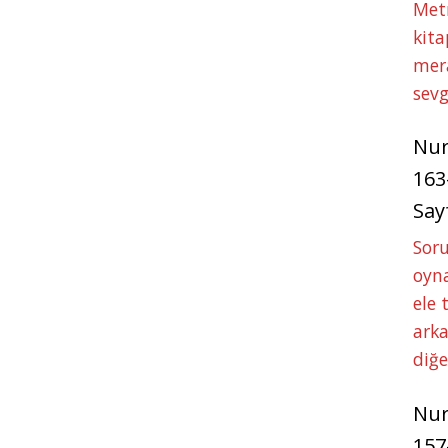
Met
kita
mer
sevg
Nu
163
Say
Soru
oyna
ele 
arka
diğ
Nu
157