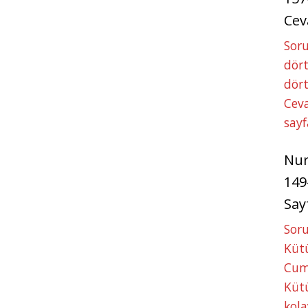
Cev
Soru
dört
dört
Ceva
sayf
Nu
149
Say
Soru
Kütü
Cum
Kütü
kola