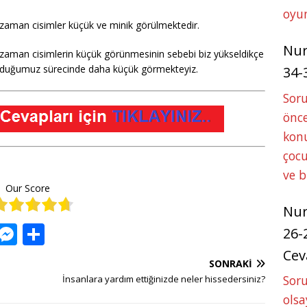
oyun
zaman cisimler küçük ve minik görülmektedir.
Nu
 zaman cisimlerin küçük görünmesinin sebebi biz yükseldikçe
 olduğumuz sürecinde daha küçük görmekteyiz.
34-
Sor
önce
konu
çocu
ve 
Our Score
Nu
W
M
S
26-
h
e
h
Cev
SONRAKI
at
ss
ar
Soru
İnsanlara yardım ettiğinizde neler hissedersiniz?
s
e
e
olsa