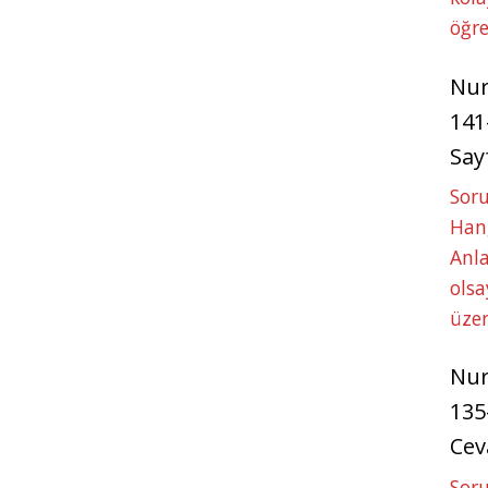
öğre
Nu
141
Say
Soru
Hang
Anla
ols
üze
Nu
135
Cev
Soru