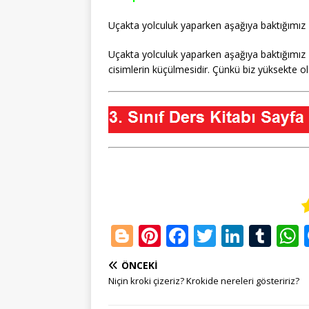
Uçakta yolculuk yaparken aşağıya baktığımız 
Uçakta yolculuk yaparken aşağıya baktığımız
cisimlerin küçülmesidir. Çünkü biz yüksekte
Bl
Pi
F
T
Li
T
o
n
a
w
n
u
ÖNCEKI
g
te
c
it
k
m
Niçin kroki çizeriz? Krokide nereleri gösteririz?
g
r
e
te
e
bl