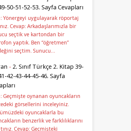
49-50-51-52-53. Sayfa Cevapları
: Yönergeyi uygulayarak röportaj
nız. Cevap: Arkadaşlarımızla bir
cu seçtik ve kartondan bir
ofon yaptık. Ben “öğretmen”
leğini seçtim. Sunucu…
ran
-
2. Sınıf Türkçe 2. Kitap 39-
41-42-43-44-45-46. Sayfa
apları
u: Geçmişte oynanan oyuncakların
deki görsellerini inceleyiniz.
ümüzdeki oyuncaklarla bu
cakların benzerlik ve farklılıklarını
tınız. Cevap: Geçmişteki