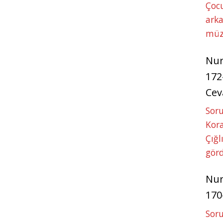
Çoc
arka
müz
Nu
172
Cev
Soru
Kora
Çığl
görd
Nu
170
Soru