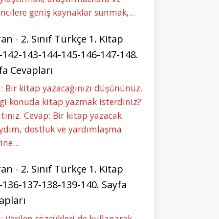
ncilere geniş kaynaklar sunmak,…
ran
-
2. Sınıf Türkçe 1. Kitap
-142-143-144-145-146-147-148.
fa Cevapları
: Bir kitap yazacağınızı düşününüz.
i konuda kitap yazmak isterdiniz?
tınız. Cevap: Bir kitap yazacak
aydım, dostluk ve yardımlaşma
rine…
ran
-
2. Sınıf Türkçe 1. Kitap
-136-137-138-139-140. Sayfa
apları
: Verilen sözcükleri de kullanarak