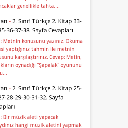
caklar genellikle tahta,…
ran
-
2. Sınıf Türkçe 2. Kitap 33-
35-36-37-38. Sayfa Cevapları
u: Metnin konusunu yazınız. Okuma
si yaptığınız tahmin ile metnin
sunu karşılaştırınız. Cevap: Metin,
kların oynadığı “Şapalak” oyununu
bu…
ran
-
2. Sınıf Türkçe 2. Kitap 25-
27-28-29-30-31-32. Sayfa
apları
: Bir müzik aleti yapacak
ydınız hangi müzik aletini yapmak