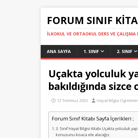
FORUM SINIF KITA
İLKOKUL VE ORTAOKUL DERS VE ÇALIŞMA K
ANA SAYFA
1. SINIF
2. SINIF
Uçakta yolculuk y
bakıldığında sizce 
12 Temmuz 2023
Hayat Bilgisi Ogretmen
Forum Sınıf Kitabı Sayfa İçerikleri ;
3. Sınıf Hayat Bilgisi Kitabı Uçakta yolculuk y
konusunu kısaca ele alacağız.