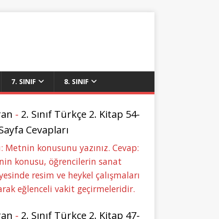
7. SINIF
8. SINIF
ran
-
2. Sınıf Türkçe 2. Kitap 54-
 Sayfa Cevapları
: Metnin konusunu yazınız. Cevap:
in konusu, öğrencilerin sanat
yesinde resim ve heykel çalışmaları
rak eğlenceli vakit geçirmeleridir.
ran
-
2. Sınıf Türkçe 2. Kitap 47-