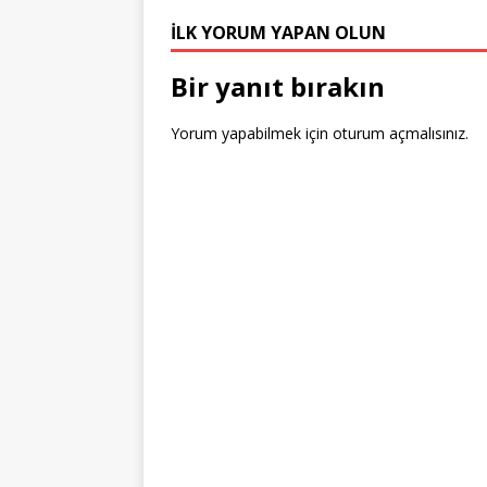
e
e
b
r
dI
r
İLK YORUM YAPAN OLUN
r
st
o
n
Bir yanıt bırakın
o
k
Yorum yapabilmek için
oturum açmalısınız
.