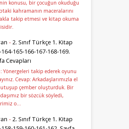
nin konusu, bir çocuğun okuduğu
ptaki kahramanın maceralarını
akla takip etmesi ve kitap okuma
isidir.
ran
-
2. Sınıf Türkçe 1. Kitap
-164-165-166-167-168-169.
fa Cevapları
: Yönergeleri takip ederek oyunu
yınız. Cevap: Arkadaşlarımızla el
tutuşup çember oluşturduk. Bir
daşımız bir sözcük söyledi,
erimiz o…
ran
-
2. Sınıf Türkçe 1. Kitap
-158-159-160-161-162. Sayfa