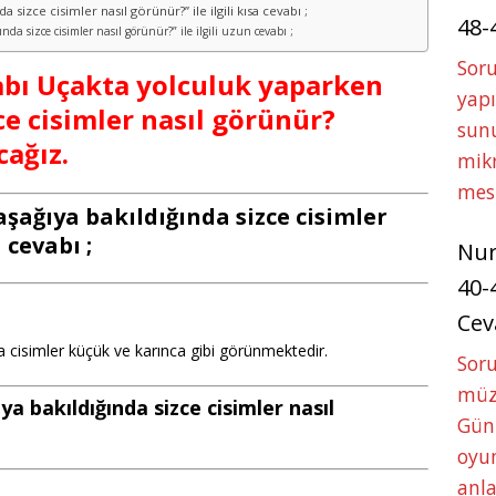
sizce cisimler nasıl görünür?” ile ilgili kısa cevabı ;
48-
a sizce cisimler nasıl görünür?” ile ilgili uzun cevabı ;
Soru
itabı Uçakta yolculuk yaparken
yapı
ce cisimler nasıl görünür?
sunu
cağız.
mikr
mes
şağıya bakıldığında sizce cisimler
 cevabı ;
Nu
40-
Cev
 cisimler küçük ve karınca gibi görünmektedir.
Sor
müze
a bakıldığında sizce cisimler nasıl
Gün
oyun
anla