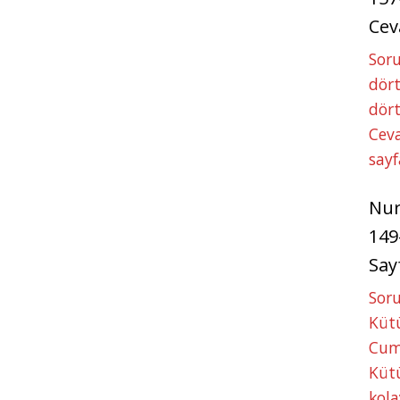
Cev
Soru
dört
dört
Ceva
sayf
Nu
149
Say
Soru
Kütü
Cum
Kütü
kola