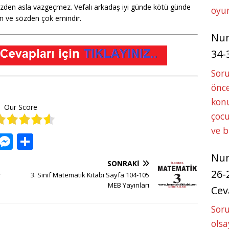
sözden asla vazgeçmez. Vefalı arkadaş iyi günde kötü günde
oyun
an ve sözden çok emindir.
Nu
34-
Sor
önce
konu
Our Score
çocu
ve 
W
M
S
h
e
h
Nu
SONRAKI
at
ss
ar
26-
r
3. Sınıf Matematik Kitabı Sayfa 104-105
s
e
e
MEB Yayınları
Cev
A
n
Soru
p
g
olsa