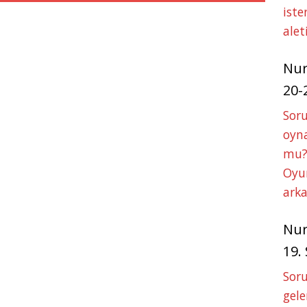
p
e
iste
r
alet
Nu
20-
Soru
oyna
mu?
Oyun
arka
Nu
19.
Soru
gele