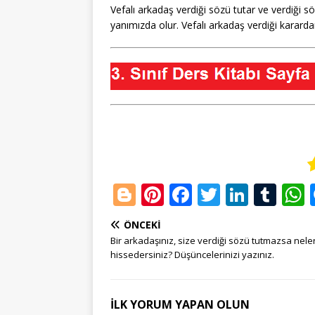
Vefalı arkadaş verdiği sözü tutar ve verdiği 
yanımızda olur. Vefalı arkadaş verdiği karard
Bl
Pi
F
T
Li
T
o
n
a
w
n
u
ÖNCEKI
g
te
c
it
k
m
Bir arkadaşınız, size verdiği sözü tutmazsa nele
g
r
e
te
e
bl
hissedersiniz? Düşüncelerinizi yazınız.
e
e
b
r
dI
r
r
st
o
n
İLK YORUM YAPAN OLUN