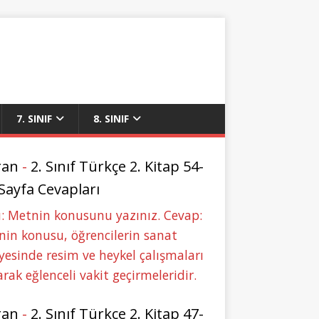
7. SINIF
8. SINIF
ran
-
2. Sınıf Türkçe 2. Kitap 54-
 Sayfa Cevapları
: Metnin konusunu yazınız. Cevap:
in konusu, öğrencilerin sanat
yesinde resim ve heykel çalışmaları
rak eğlenceli vakit geçirmeleridir.
ran
-
2. Sınıf Türkçe 2. Kitap 47-