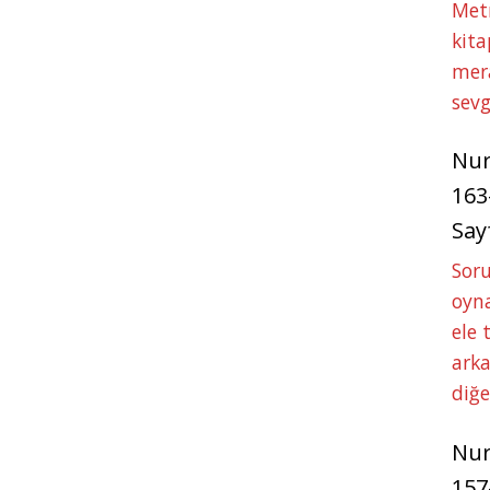
Met
kita
mer
sevg
Nu
163
Say
Soru
oyna
ele 
arka
diğ
Nu
157