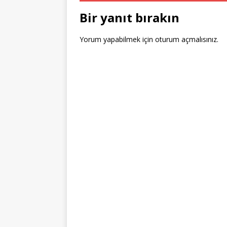
o
Bir yanıt bırakın
k
Yorum yapabilmek için
oturum açmalısınız
.