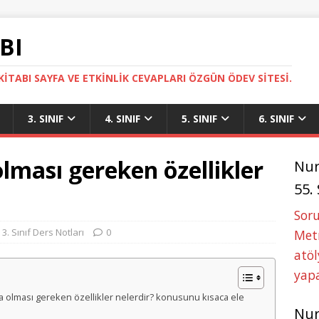
BI
ITABI SAYFA VE ETKINLIK CEVAPLARI ÖZGÜN ÖDEV SITESI.
3. SINIF
4. SINIF
5. SINIF
6. SINIF
olması gereken özellikler
Nu
55.
Soru
3. Sınıf Ders Notları
0
Metn
atöl
yapa
nda olması gereken özellikler nelerdir? konusunu kısaca ele
Nu