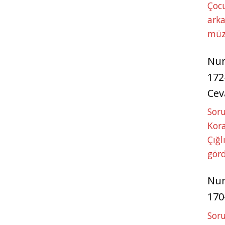
Çoc
arka
müz
Nu
172
Cev
Soru
Kora
Çığl
görd
Nu
170
Soru