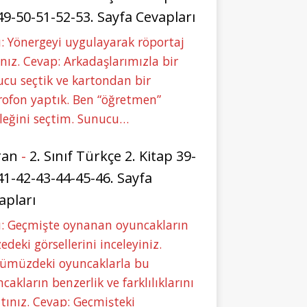
49-50-51-52-53. Sayfa Cevapları
: Yönergeyi uygulayarak röportaj
nız. Cevap: Arkadaşlarımızla bir
cu seçtik ve kartondan bir
ofon yaptık. Ben “öğretmen”
leğini seçtim. Sunucu…
ran
-
2. Sınıf Türkçe 2. Kitap 39-
41-42-43-44-45-46. Sayfa
apları
u: Geçmişte oynanan oyuncakların
deki görsellerini inceleyiniz.
ümüzdeki oyuncaklarla bu
cakların benzerlik ve farklılıklarını
tınız. Cevap: Geçmişteki