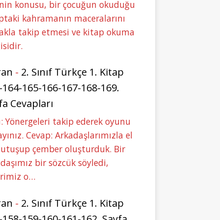
nin konusu, bir çocuğun okuduğu
ptaki kahramanın maceralarını
akla takip etmesi ve kitap okuma
isidir.
ran
-
2. Sınıf Türkçe 1. Kitap
-164-165-166-167-168-169.
fa Cevapları
: Yönergeleri takip ederek oyunu
yınız. Cevap: Arkadaşlarımızla el
tutuşup çember oluşturduk. Bir
daşımız bir sözcük söyledi,
erimiz o…
ran
-
2. Sınıf Türkçe 1. Kitap
-158-159-160-161-162. Sayfa