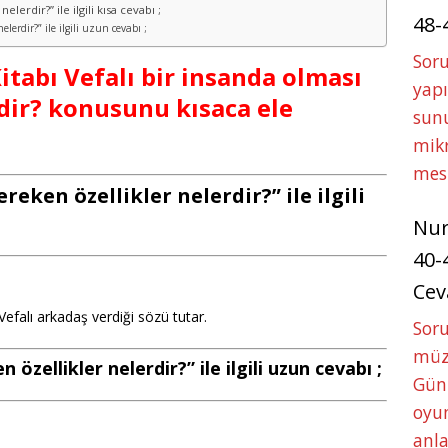
lerdir?” ile ilgili kısa cevabı ;
48-
elerdir?” ile ilgili uzun cevabı ;
Soru
Kitabı Vefalı bir insanda olması
yapı
rdir? konusunu kısaca ele
sunu
mikr
mes
reken özellikler nelerdir?” ile ilgili
Nu
40-
Cev
Vefalı arkadaş verdiği sözü tutar.
Sor
müze
özellikler nelerdir?” ile ilgili uzun cevabı ;
Gün
oyun
anla