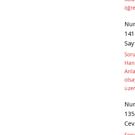
öğre
Nu
141
Say
Soru
Hang
Anla
ols
üze
Nu
135
Cev
Soru