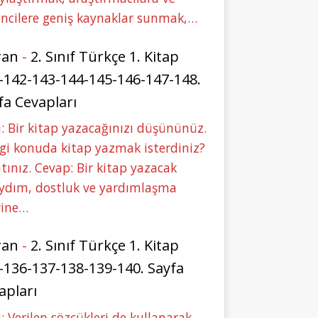
ncilere geniş kaynaklar sunmak,…
ran
-
2. Sınıf Türkçe 1. Kitap
-142-143-144-145-146-147-148.
fa Cevapları
: Bir kitap yazacağınızı düşününüz.
i konuda kitap yazmak isterdiniz?
tınız. Cevap: Bir kitap yazacak
aydım, dostluk ve yardımlaşma
rine…
ran
-
2. Sınıf Türkçe 1. Kitap
-136-137-138-139-140. Sayfa
apları
: Verilen sözcükleri de kullanarak