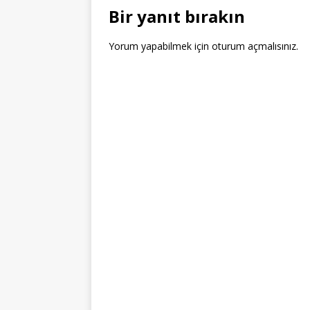
o
Bir yanıt bırakın
k
Yorum yapabilmek için
oturum açmalısınız
.