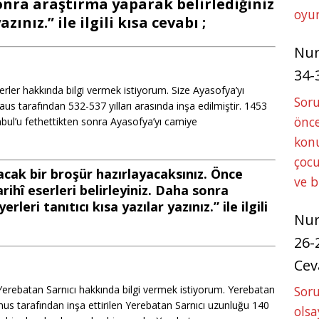
sonra araştırma yaparak belirlediğiniz
oyun
zınız.” ile ilgili kısa cevabı ;
Nu
34-
erler hakkında bilgi vermek istiyorum. Size Ayasofya’yı
Sor
us tarafından 532-537 yılları arasında inşa edilmiştir. 1453
önce
bul’u fethettikten sonra Ayasofya’yı camiye
konu
çocu
tacak bir broşür hazırlayacaksınız. Önce
ve 
arihî eserleri belirleyiniz. Daha sonra
leri tanıtıcı kısa yazılar yazınız.” ile ilgili
Nu
26-
Cev
Yerebatan Sarnıcı hakkında bilgi vermek istiyorum. Yerebatan
Soru
anus tarafından inşa ettirilen Yerebatan Sarnıcı uzunluğu 140
olsa