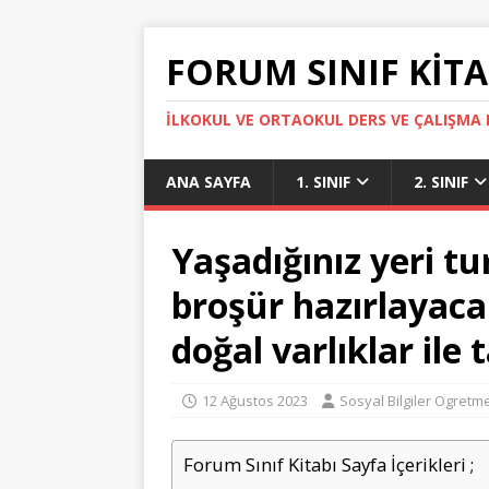
FORUM SINIF KITA
İLKOKUL VE ORTAOKUL DERS VE ÇALIŞMA K
ANA SAYFA
1. SINIF
2. SINIF
Yaşadığınız yeri tu
broşür hazırlayaca
doğal varlıklar ile t
12 Ağustos 2023
Sosyal Bilgiler Ogretm
Forum Sınıf Kitabı Sayfa İçerikleri ;