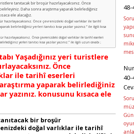
 turistlere tanıtacak bir broşür hazırlayacaksınız. Önce
48-
i belirleyiniz. Daha sonra araştırma yaparak belirlediğiniz
kısaca ele alacağız.
Soru
şür hazırlayacaksınız. Önce çevrenizdeki doğal varlıklar ile tarihî
yapı
rak belirlediğiniz yerleri tanıtıcı kısa yazılar yazınız.” ile ilgili kısa
sunu
şür hazırlayacaksınız. Önce çevrenizdeki doğal varlıklar ile tarihî eserleri
mikr
rlediğiniz yerleri tanıtıcı kısa yazılar yazınız.” ile ilgili uzun cevabı ;
mes
itabı Yaşadığınız yeri turistlere
ırlayacaksınız. Önce
Nu
lar ile tarihî eserleri
40-
 araştırma yaparak belirlediğiniz
Cev
ılar yazınız. konusunu kısaca ele
Sor
müze
Gün
 tanıtacak bir broşür
oyun
enizdeki doğal varlıklar ile tarihî
anla