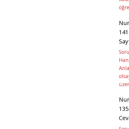
öğre
Nu
141
Say
Soru
Hang
Anla
ols
üze
Nu
135
Cev
Soru