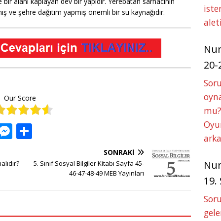
bir alanı kaplayan dev bir yapıdır. Yerebatan sarnacının
iste
 ve şehre dağıtım yapmış önemli bir su kaynağıdır.
alet
Nu
20-
Soru
oyna
Our Score
mu?
Oyun
W
M
S
arka
h
e
h
SONRAKI
at
ss
ar
Nu
alıdır?
5. Sınıf Sosyal Bilgiler Kitabı Sayfa 45-
s
e
e
46-47-48-49 MEB Yayınları
19.
A
n
Soru
p
g
gele