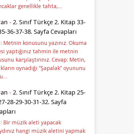
caklar genellikle tahta,…
ran
-
2. Sınıf Türkçe 2. Kitap 33-
35-36-37-38. Sayfa Cevapları
u: Metnin konusunu yazınız. Okuma
si yaptığınız tahmin ile metnin
sunu karşılaştırınız. Cevap: Metin,
kların oynadığı “Şapalak” oyununu
bu…
ran
-
2. Sınıf Türkçe 2. Kitap 25-
27-28-29-30-31-32. Sayfa
apları
: Bir müzik aleti yapacak
ydınız hangi müzik aletini yapmak