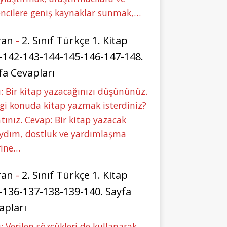
ncilere geniş kaynaklar sunmak,…
ran
-
2. Sınıf Türkçe 1. Kitap
-142-143-144-145-146-147-148.
fa Cevapları
: Bir kitap yazacağınızı düşününüz.
i konuda kitap yazmak isterdiniz?
tınız. Cevap: Bir kitap yazacak
aydım, dostluk ve yardımlaşma
rine…
ran
-
2. Sınıf Türkçe 1. Kitap
-136-137-138-139-140. Sayfa
apları
: Verilen sözcükleri de kullanarak