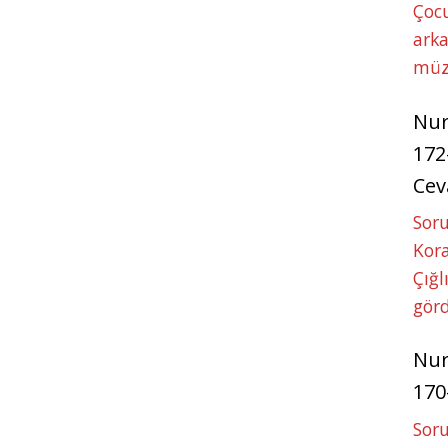
p
e
Çoc
r
arka
müz
Nu
172
Cev
Soru
Kora
Çığl
görd
Nu
170
Soru