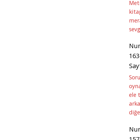
Met
kita
mer
sevg
Nu
163
Say
Soru
oyna
ele 
arka
diğ
Nu
157