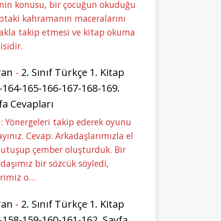
nin konusu, bir çocuğun okuduğu
ptaki kahramanın maceralarını
akla takip etmesi ve kitap okuma
isidir.
ran
-
2. Sınıf Türkçe 1. Kitap
-164-165-166-167-168-169.
fa Cevapları
: Yönergeleri takip ederek oyunu
yınız. Cevap: Arkadaşlarımızla el
tutuşup çember oluşturduk. Bir
daşımız bir sözcük söyledi,
erimiz o…
ran
-
2. Sınıf Türkçe 1. Kitap
-158-159-160-161-162. Sayfa