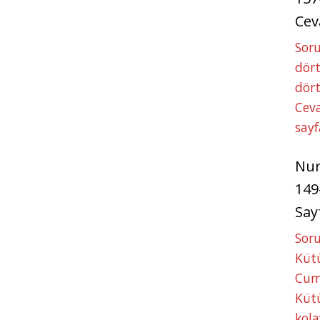
Cev
Soru
dört
dört
Ceva
sayf
Nu
149
Say
Soru
Kütü
Cum
Kütü
kola