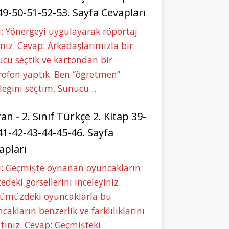
49-50-51-52-53. Sayfa Cevapları
: Yönergeyi uygulayarak röportaj
nız. Cevap: Arkadaşlarımızla bir
cu seçtik ve kartondan bir
ofon yaptık. Ben “öğretmen”
leğini seçtim. Sunucu…
ran
-
2. Sınıf Türkçe 2. Kitap 39-
41-42-43-44-45-46. Sayfa
apları
u: Geçmişte oynanan oyuncakların
deki görsellerini inceleyiniz.
ümüzdeki oyuncaklarla bu
cakların benzerlik ve farklılıklarını
tınız. Cevap: Geçmişteki