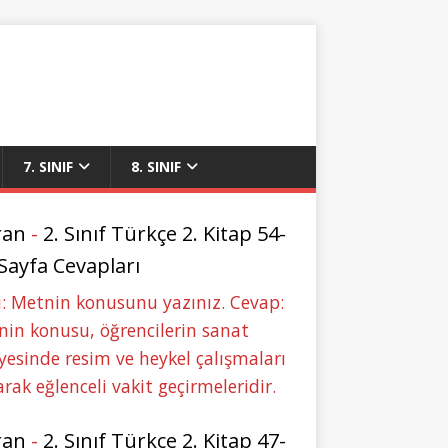
7. SINIF
8. SINIF
ran
-
2. Sınıf Türkçe 2. Kitap 54-
 Sayfa Cevapları
: Metnin konusunu yazınız. Cevap:
in konusu, öğrencilerin sanat
yesinde resim ve heykel çalışmaları
rak eğlenceli vakit geçirmeleridir.
ran
-
2. Sınıf Türkçe 2. Kitap 47-