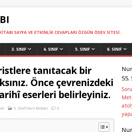
BI
ITABI SAYFA VE ETKINLIK CEVAPLARI ÖZGÜN ÖDEV SITESI.
3. SINIF
4. SINIF
5. SINIF
6. SINIF
ristlere tanıtacak bir
Nu
55.
ksınız. Önce çevrenizdeki
Soru
arihî eserleri belirleyiniz.
Metn
atöl
eni
5. Sınıf Ders Notları
0
yapa
Nu