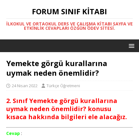
FORUM SINIF KITABI
İLKOKUL VE ORTAOKUL DERS VE ÇALIŞMA KITABI SAYFA VE
ETKINLIK CEVAPLARI ÖZGÜN ÖDEV SITESI.
Yemekte görgü kurallarına
uymak neden önemlidir?
24 Nisan 2022
Türkçe Öğretmeni
2. Sınıf Yemekte görgü kurallarına
uymak neden önemlidir? konusu
kısaca hakkında bilgileri ele alacağız.
Cevap
: