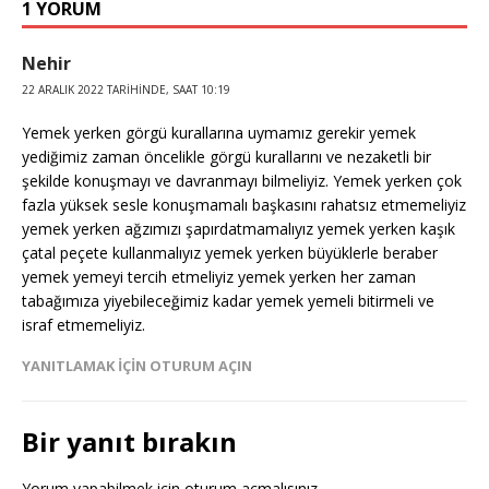
1 YORUM
Nehir
22 ARALIK 2022 TARIHINDE, SAAT 10:19
Yemek yerken görgü kurallarına uymamız gerekir yemek
yediğimiz zaman öncelikle görgü kurallarını ve nezaketli bir
şekilde konuşmayı ve davranmayı bilmeliyiz. Yemek yerken çok
fazla yüksek sesle konuşmamalı başkasını rahatsız etmemeliyiz
yemek yerken ağzımızı şapırdatmamalıyız yemek yerken kaşık
çatal peçete kullanmalıyız yemek yerken büyüklerle beraber
yemek yemeyi tercih etmeliyiz yemek yerken her zaman
tabağımıza yiyebileceğimiz kadar yemek yemeli bitirmeli ve
israf etmemeliyiz.
YANITLAMAK IÇIN OTURUM AÇIN
Bir yanıt bırakın
Yorum yapabilmek için
oturum açmalısınız
.