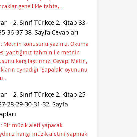
caklar genellikle tahta,…
ran
-
2. Sınıf Türkçe 2. Kitap 33-
35-36-37-38. Sayfa Cevapları
u: Metnin konusunu yazınız. Okuma
si yaptığınız tahmin ile metnin
sunu karşılaştırınız. Cevap: Metin,
kların oynadığı “Şapalak” oyununu
bu…
ran
-
2. Sınıf Türkçe 2. Kitap 25-
27-28-29-30-31-32. Sayfa
apları
: Bir müzik aleti yapacak
ydınız hangi müzik aletini yapmak