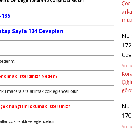
. Ünite Ön Değerlendirme Çalışması Metni”
Çoc
arka
4-135
müz
Kitap Sayfa 134 Cevapları
Nu
172
Cev
sederim.
Soru
Kora
er olmak isterdiniz? Neden?
Çığl
görd
kü maceralara atılmak çok eğlenceli olur.
Nu
n çok hangisini okumak istersiniz?
170
ar çok renkli ve eğlencelidir.
Soru