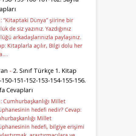
apları
: “Kitaptaki Dünya” şiirine bir
lük de siz yazınız. Yazdığınız
lüğü arkadaşlarınızla paylaşınız.
p: Kitaplarla açılır, Bilgi dolu her
a.…
ran
-
2. Sınıf Türkçe 1. Kitap
-150-151-152-153-154-155-156.
fa Cevapları
: Cumhurbaşkanlığı Millet
phanesinin hedefi nedir? Cevap:
hurbaşkanlığı Millet
phanesinin hedefi, bilgiye erişimi
ylaştırmak, araştırmacılara ve