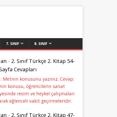
7. SINIF
8. SINIF
ran
-
2. Sınıf Türkçe 2. Kitap 54-
 Sayfa Cevapları
: Metnin konusunu yazınız. Cevap:
in konusu, öğrencilerin sanat
yesinde resim ve heykel çalışmaları
rak eğlenceli vakit geçirmeleridir.
ran
-
2. Sınıf Türkçe 2. Kitap 47-