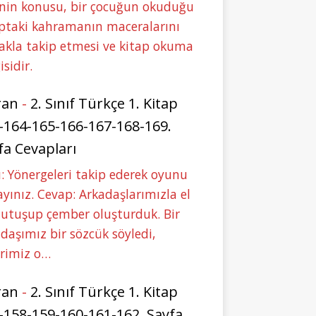
nin konusu, bir çocuğun okuduğu
ptaki kahramanın maceralarını
akla takip etmesi ve kitap okuma
isidir.
ran
-
2. Sınıf Türkçe 1. Kitap
-164-165-166-167-168-169.
fa Cevapları
: Yönergeleri takip ederek oyunu
yınız. Cevap: Arkadaşlarımızla el
tutuşup çember oluşturduk. Bir
daşımız bir sözcük söyledi,
erimiz o…
ran
-
2. Sınıf Türkçe 1. Kitap
-158-159-160-161-162. Sayfa