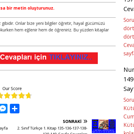
Cev
kısa bir metin oluşturunuz.
Soru
ız gibidir. Onlar bize yeni bilgiler öğretir, hayal gücümüzü
dört
 okurken hem eğlenir hem de öğreniriz. Bu yüzden kitaplar
dört
Ceva
sayf
Nu
149
Say
Our Score
Soru
W
M
S
Kütü
h
e
h
Cum
SONRAKI
at
ss
ar
Kütü
Sayfa
2. Sınıf Türkçe 1. Kitap 135-136-137-138-
kola
139-140. Sayfa Cevapları