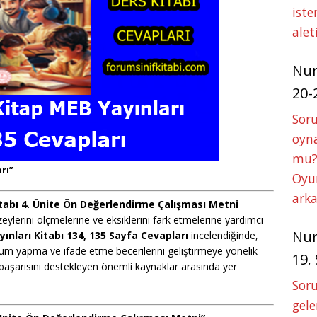
iste
alet
Nu
20-
Soru
oyna
mu?
rı”
Oyun
arka
Kitabı 4. Ünite Ön Değerlendirme Çalışması Metni
ylerini ölçmelerine ve eksiklerini fark etmelerine yardımcı
Nu
yınları Kitabı 134, 135 Sayfa Cevapları
incelendiğinde,
orum yapma ve ifade etme becerilerini geliştirmeye yönelik
19.
 başarısını destekleyen önemli kaynaklar arasında yer
Soru
gele