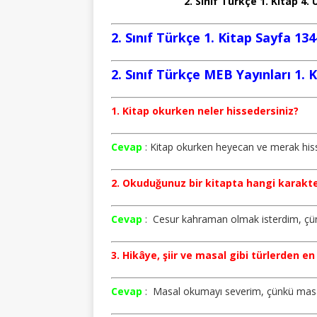
“2. Sınıf Türkçe 1. Kitap 4
2. Sınıf Türkçe 1. Kitap Sayfa 13
2. Sınıf Türkçe MEB Yayınları 1. 
1. Kitap okurken neler hissedersiniz?
Cevap
: Kitap okurken heyecan ve merak his
2. Okuduğunuz bir kitapta hangi karakt
Cevap
: Cesur kahraman olmak isterdim, çün
3. Hikâye, şiir ve masal gibi türlerden e
Cevap
: Masal okumayı severim, çünkü masall