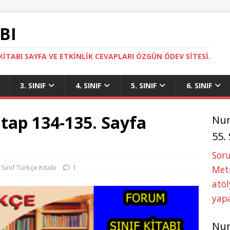
BI
ITABI SAYFA VE ETKINLIK CEVAPLARI ÖZGÜN ÖDEV SITESI.
3. SINIF
4. SINIF
5. SINIF
6. SINIF
Kitap 134-135. Sayfa
Nu
55.
Soru
 Sınıf Türkçe Kitabı
1
Metn
atöl
yapa
Nu