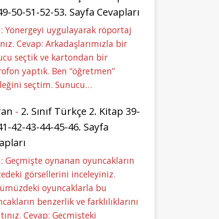
49-50-51-52-53. Sayfa Cevapları
: Yönergeyi uygulayarak röportaj
nız. Cevap: Arkadaşlarımızla bir
cu seçtik ve kartondan bir
ofon yaptık. Ben “öğretmen”
leğini seçtim. Sunucu…
ran
-
2. Sınıf Türkçe 2. Kitap 39-
41-42-43-44-45-46. Sayfa
apları
u: Geçmişte oynanan oyuncakların
deki görsellerini inceleyiniz.
ümüzdeki oyuncaklarla bu
cakların benzerlik ve farklılıklarını
tınız. Cevap: Geçmişteki