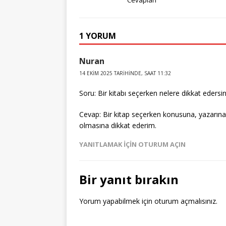
g
r
e
te
e
bl
e
e
b
r
dI
r
r
st
o
n
1 YORUM
o
Nuran
k
14 EKIM 2025 TARIHINDE, SAAT 11:32
Soru: Bir kitabı seçerken nelere dikkat edersin
Cevap: Bir kitap seçerken konusuna, yazarına, 
olmasına dikkat ederim.
YANITLAMAK IÇIN OTURUM AÇIN
Bir yanıt bırakın
Yorum yapabilmek için
oturum açmalısınız
.