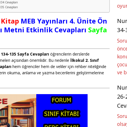
 134 Cevapları
oyun
 135 Cevapları
 Kitap
MEB Yayınları 4. Ünite Ön
Nu
 Metni Etkinlik Cevapları
Sayfa
34-
Sor
önce
ı 134-135 Sayfa Cevapları
öğrencilerin derslerde
konu
örmeleri açısından önemlidir. Bu nedenle
İlkokul 2. Sınıf
çocu
apları
hem öğrenciler hem de veliler için rehber niteliğinde
ve 
ilerin okuma, anlama ve yazma becerilerini geliştirmelerine
Nu
26-
Cev
Soru
olsa