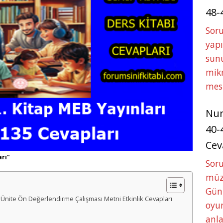
48-
Soru
yapı
sunu
mikr
mes
Nu
40-
Cev
arı"
Sor
müze
Gün
 4. Ünite Ön Değerlendirme Çalışması Metni Etkinlik Cevapları
oyun
anla