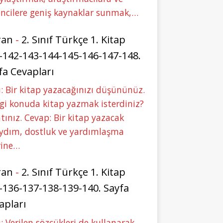
ncilere geniş kaynaklar sunmak,…
ran
-
2. Sınıf Türkçe 1. Kitap
-142-143-144-145-146-147-148.
fa Cevapları
: Bir kitap yazacağınızı düşününüz.
i konuda kitap yazmak isterdiniz?
tınız. Cevap: Bir kitap yazacak
aydım, dostluk ve yardımlaşma
rine…
ran
-
2. Sınıf Türkçe 1. Kitap
-136-137-138-139-140. Sayfa
apları
: Verilen sözcükleri de kullanarak