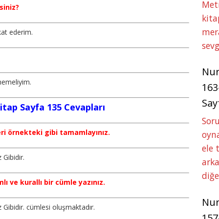
Met
rsiniz?
kita
mer
kat ederim.
sevg
?
Nu
rmemeliyim.
163
Say
Kitap Sayfa 135 Cevapları
Soru
eri örnekteki gibi tamamlayınız.
oyna
ele 
z Gibidir.
arka
diğ
ı ve kurallı bir cümle yazınız.
Nu
ız Gibidir. cümlesi oluşmaktadır.
157