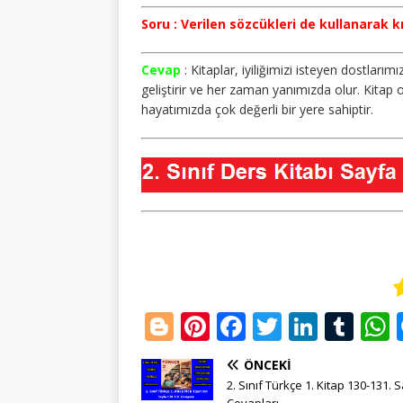
Soru : Verilen sözcükleri de kullanarak 
Cevap
: Kitaplar, iyiliğimizi isteyen dostlarım
geliştirir ve her zaman yanımızda olur. Kitap
hayatımızda çok değerli bir yere sahiptir.
Bl
Pi
F
T
Li
T
o
n
a
w
n
u
ÖNCEKI
g
te
c
it
k
m
2. Sınıf Türkçe 1. Kitap 130-131. 
Cevapları