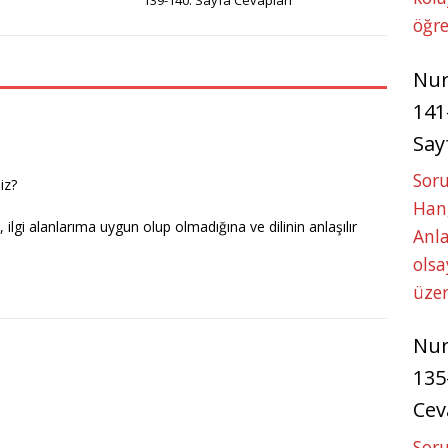
s
e
e
öğre
A
n
p
g
Nu
p
e
141
r
Say
Soru
iz?
Hang
ilgi alanlarıma uygun olup olmadığına ve dilinin anlaşılır
Anla
ols
üze
Nu
135
Cev
Soru