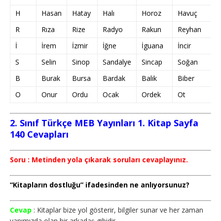
H
Hasan
Hatay
Halı
Horoz
Havuç
R
Rıza
Rize
Radyo
Rakun
Reyhan
İ
İrem
İzmir
İğne
İguana
İncir
S
Selin
Sinop
Sandalye
Sincap
Soğan
B
Burak
Bursa
Bardak
Balık
Biber
O
Onur
Ordu
Ocak
Ordek
Ot
2. Sınıf Türkçe MEB Yayınları 1. Kitap Sayfa
140 Cevapları
Soru : Metinden yola çıkarak soruları cevaplayınız.
“Kitapların dostluğu” ifadesinden ne anlıyorsunuz?
Cevap
: Kitaplar bize yol gösterir, bilgiler sunar ve her zaman
yanımızda olan bir arkadaş gibidir.