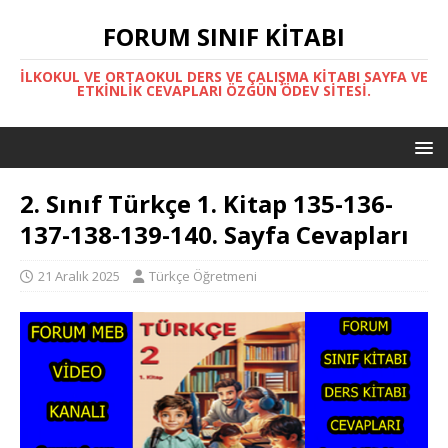
FORUM SINIF KITABI
İLKOKUL VE ORTAOKUL DERS VE ÇALIŞMA KITABI SAYFA VE
ETKINLIK CEVAPLARI ÖZGÜN ÖDEV SITESI.
2. Sınıf Türkçe 1. Kitap 135-136-
137-138-139-140. Sayfa Cevapları
21 Aralık 2025
Türkçe Öğretmeni