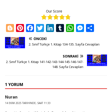
Our Score
Bl
Pi
F
T
Li
T
W
M
S
o
n
a
w
n
u
h
e
h
ÖNCEKI
g
te
c
it
k
m
at
ss
ar
2. Sınıf Türkçe 1. Kitap 134-135. Sayfa Cevapları
g
r
e
te
e
bl
s
e
e
SONRAKI
e
e
b
r
dI
r
A
n
2. Sınıf Türkçe 1. Kitap 141-142-143-144-145-146-147-
r
st
o
n
p
g
148. Sayfa Cevapları
o
p
e
k
r
1 YORUM
Nuran
14 EKIM 2025 TARIHINDE, SAAT 11:33