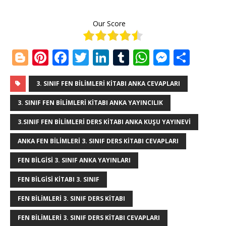
Our Score
Bl
Pi
F
T
Li
T
W
M
S
o
n
a
w
n
u
h
e
h
g
te
c
it
k
m
at
ss
ar
3. SINIF FEN BILIMLERI KITABI ANKA CEVAPLARI
g
r
e
te
e
bl
s
e
e
3. SINIF FEN BILIMLERI KITABI ANKA YAYINCILIK
e
e
b
r
dI
r
A
n
3.SINIF FEN BILIMLERI DERS KITABI ANKA KUŞU YAYINEVI
r
st
o
n
p
g
ANKA FEN BILIMLERI 3. SINIF DERS KITABI CEVAPLARI
o
p
e
FEN BILGISI 3. SINIF ANKA YAYINLARI
k
r
FEN BILGISI KITABI 3. SINIF
FEN BILIMLERI 3. SINIF DERS KITABI
FEN BILIMLERI 3. SINIF DERS KITABI CEVAPLARI