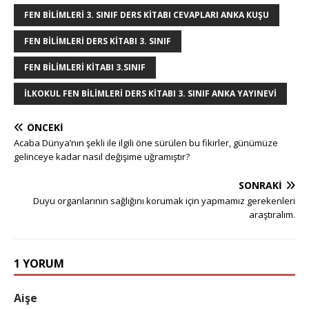
FEN BILIMLERI 3. SINIF DERS KITABI CEVAPLARI ANKA KUŞU
FEN BILIMLERI DERS KITABI 3. SINIF
FEN BILIMLERI KITABI 3.SINIF
ILKOKUL FEN BILIMLERI DERS KITABI 3. SINIF ANKA YAYINEVI
ÖNCEKI
Acaba Dünya’nın şekli ile ilgili öne sürülen bu fikirler, günümüze
gelinceye kadar nasıl değişime uğramıştır?
SONRAKI
Duyu organlarının sağlığını korumak için yapmamız gerekenleri
araştıralım.
1 YORUM
Aişe