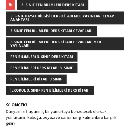
g
te
c
it
k
m
at
ss
ar
3. SINIF FEN BILIMLERI DERS KITABI
g
r
e
te
e
bl
s
e
e
3. SINIF HAYAT BILGISI DERS KITABI MEB YAYINLARI CEVAP
ANAHTARI
e
e
b
r
dI
r
A
n
3.SINIF FEN BILIMLERI DERS KITABI CEVAPLARI
r
st
o
n
p
g
3.SINIF FEN BILIMLERI DERS KITABI CEVAPLARI MEB
o
p
e
YAYINLARI
k
r
FEN BILIMLERI 3. SINIF DERS KITABI
FEN BILIMLERI DERS KITABI 3. SINIF
FEN BILIMLERI KITABI 3.SINIF
ILKOKUL 3. SINIF FEN BILIMLERI DERS KITABI
ÖNCEKI
Dünya’mızı haşlanmış bir yumurtaya benzetecek olursak
yumurtanın kabuğu, beyazı ve sarısı hangi katmanlara karşılık
gelir?