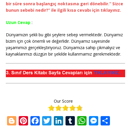
bir süre sonra başlangıç noktasına geri dönebilir.” Sizce
bunun sebebi nedir?” ile ilgili kısa cevabı için tıklayınız.
Uzun Cevap
:
Dünyamızın şekli bu gibi şeylere sebep vermektedir. Dünyamız
bizim için çok önemli ve değerlidir. Dünyamız sayesinde
yaşamımızı gerçekleştiriyoruz. Dünyamıza sahip çıkmalıyız ve
kaynaklarımızı düzgün bir şekilde kullanmamız gerekmektedir.
Our Score
Bl
Pi
F
T
Li
T
W
M
S
o
n
a
w
n
u
h
e
h