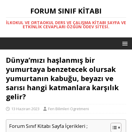
FORUM SINIF KITABI
İLKOKUL VE ORTAOKUL DERS VE ÇALIŞMA KITABI SAYFA VE
ETKINLIK CEVAPLARI ÖZGÜN ÖDEV SITESI.
Dünya’mızı haşlanmış bir
yumurtaya benzetecek olursak
yumurtanın kabuğu, beyazı ve
sarısı hangi katmanlara karşılık
gelir?
13 Haziran 2023
Fen Bilimleri Ogretmeni
Forum Sınıf Kitabı Sayfa İçerikleri ;