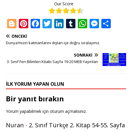
Our Score
Bl
Pi
F
T
Li
T
W
M
S
o
n
a
w
n
u
h
e
h
ÖNCEKI
g
te
c
it
k
m
at
ss
ar
Dünya’mızın katmanlarını dıştan içe doğru sıralayınız.
g
r
e
te
e
bl
s
e
e
SONRAKI
e
e
b
r
dI
r
A
n
3. Sınıf Fen Bilimleri Kitabı Sayfa 19-20 MEB Yayınları
r
st
o
n
p
g
o
p
e
İLK YORUM YAPAN OLUN
k
r
Bir yanıt bırakın
Yorum yapabilmek için
oturum açmalısınız
.
Nuran
-
2. Sınıf Türkçe 2. Kitap 54-55. Sayfa