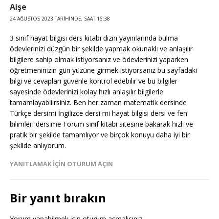
Aişe
24 AĞUSTOS 2023 TARIHINDE, SAAT 16:38
3 sınıf hayat bilgisi ders kitabı dizin yayınlarında bulma
ödevlerinizi düzgün bir şekilde yapmak okunaklı ve anlaşılır
bilgilere sahip olmak istiyorsanız ve ödevlerinizi yaparken
öğretmeninizin gün yüzüne girmek istiyorsanız bu sayfadaki
bilgi ve cevapları güvenle kontrol edebilir ve bu bilgiler
sayesinde ödevlerinizi kolay hızlı anlaşılır bilgilerle
tamamlayabilirsiniz. Ben her zaman matematik dersinde
Türkçe dersimi İngilizce dersi mi hayat bilgisi dersi ve fen
bilimleri dersime Forum sınıf kitabı sitesine bakarak hızlı ve
pratik bir şekilde tamamlıyor ve birçok konuyu daha iyi bir
şekilde anlıyorum.
YANITLAMAK IÇIN OTURUM AÇIN
Bir yanıt bırakın
Yorum yapabilmek için
oturum açmalısınız
.