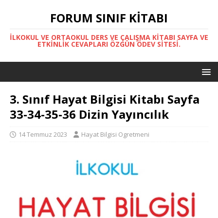
FORUM SINIF KITABI
İLKOKUL VE ORTAOKUL DERS VE ÇALIŞMA KITABI SAYFA VE
ETKINLIK CEVAPLARI ÖZGÜN ÖDEV SITESI.
3. Sınıf Hayat Bilgisi Kitabı Sayfa
33-34-35-36 Dizin Yayıncılık
14 Temmuz 2023
Hayat Bilgisi Ogretmeni