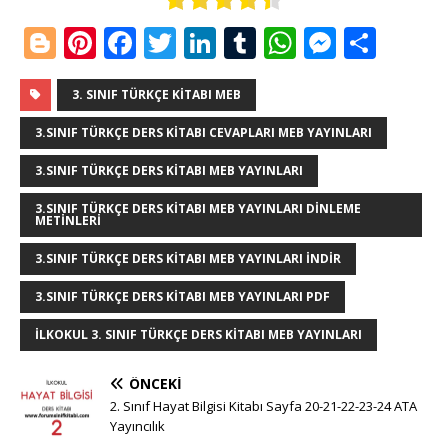
Bl
Pi
F
T
Li
T
W
M
S
o
n
a
w
n
u
h
e
h
g
te
c
it
k
m
at
ss
ar
3. SINIF TÜRKÇE KITABI MEB
g
r
e
te
e
bl
s
e
e
3.SINIF TÜRKÇE DERS KITABI CEVAPLARI MEB YAYINLARI
e
e
b
r
dI
r
A
n
3.SINIF TÜRKÇE DERS KITABI MEB YAYINLARI
r
st
o
n
p
g
3.SINIF TÜRKÇE DERS KITABI MEB YAYINLARI DINLEME
METINLERI
o
p
e
k
r
3.SINIF TÜRKÇE DERS KITABI MEB YAYINLARI INDIR
3.SINIF TÜRKÇE DERS KITABI MEB YAYINLARI PDF
ILKOKUL 3. SINIF TÜRKÇE DERS KITABI MEB YAYINLARI
ÖNCEKI
2. Sınıf Hayat Bilgisi Kitabı Sayfa 20-21-22-23-24 ATA
Yayıncılık