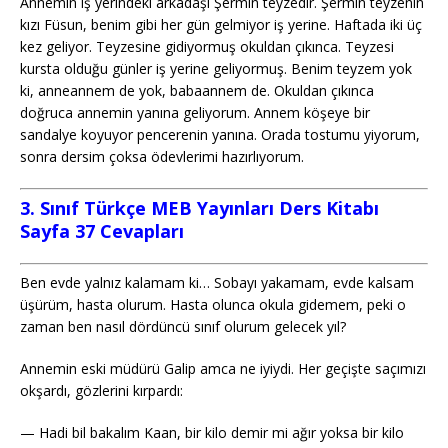
Annemin iş yerindeki arkadaşı Şermin teyzedir. Şermin teyzenin
kızı Füsun, benim gibi her gün gelmiyor iş yerine. Haftada iki üç
kez geliyor. Teyzesine gidiyormuş okuldan çıkınca. Teyzesi
kursta olduğu günler iş yerine geliyormuş. Benim teyzem yok
ki, anneannem de yok, babaannem de. Okuldan çıkınca
doğruca annemin yanına geliyorum. Annem köşeye bir
sandalye koyuyor pencerenin yanına. Orada tostumu yiyorum,
sonra dersim çoksa ödevlerimi hazırlıyorum.
3. Sınıf Türkçe MEB Yayınları Ders Kitabı
Sayfa 37 Cevapları
Ben evde yalnız kalamam ki… Sobayı yakamam, evde kalsam
üşürüm, hasta olurum. Hasta olunca okula gidemem, peki o
zaman ben nasıl dördüncü sınıf olurum gelecek yıl?
Annemin eski müdürü Galip amca ne iyiydi. Her geçişte saçımızı
okşardı, gözlerini kırpardı:
— Hadi bil bakalım Kaan, bir kilo demir mi ağır yoksa bir kilo