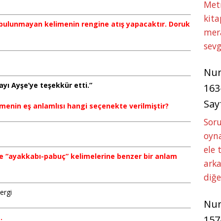
Met
kita
 bulunmayan kelimenin rengine atış yapacaktır. Doruk
mer
sevg
Nu
yı Ayşe’ye teşekkür etti.”
163
Say
limenin eş anlamlısı hangi seçenekte verilmiştir?
Soru
oyna
ele 
nde “ayakkabı-pabuç” kelimelerine benzer bir anlam
arka
diğ
ergi
Nu
.
157