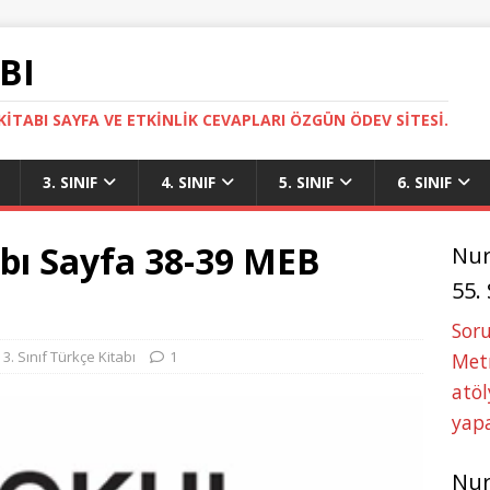
BI
ITABI SAYFA VE ETKINLIK CEVAPLARI ÖZGÜN ÖDEV SITESI.
3. SINIF
4. SINIF
5. SINIF
6. SINIF
tabı Sayfa 38-39 MEB
Nu
55.
Soru
3. Sınıf Türkçe Kitabı
1
Metn
atöl
yapa
Nu