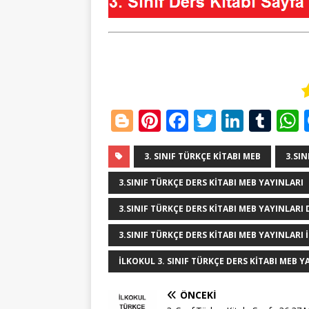
Bl
Pi
F
T
Li
T
o
n
a
w
n
u
g
te
c
it
k
m
3. SINIF TÜRKÇE KITABI MEB
3.SIN
g
r
e
te
e
bl
3.SINIF TÜRKÇE DERS KITABI MEB YAYINLARI
e
e
b
r
dI
r
3.SINIF TÜRKÇE DERS KITABI MEB YAYINLARI
r
st
o
n
3.SINIF TÜRKÇE DERS KITABI MEB YAYINLARI 
o
ILKOKUL 3. SINIF TÜRKÇE DERS KITABI MEB Y
k
ÖNCEKI