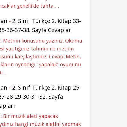
caklar genellikle tahta,…
ran
-
2. Sınıf Türkçe 2. Kitap 33-
35-36-37-38. Sayfa Cevapları
u: Metnin konusunu yazınız. Okuma
si yaptığınız tahmin ile metnin
sunu karşılaştırınız. Cevap: Metin,
kların oynadığı “Şapalak” oyununu
bu…
ran
-
2. Sınıf Türkçe 2. Kitap 25-
27-28-29-30-31-32. Sayfa
apları
: Bir müzik aleti yapacak
ydınız hangi müzik aletini yapmak