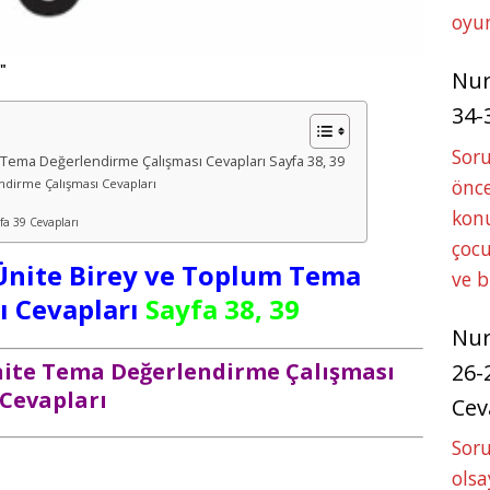
oyun
"
Nu
34-
Sor
um Tema Değerlendirme Çalışması Cevapları Sayfa 38, 39
önce
endirme Çalışması Cevapları
konu
yfa 39 Cevapları
çocu
 Ünite Birey ve Toplum Tema
ve 
ı Cevapları
Sayfa 38, 39
Nu
 Ünite Tema Değerlendirme Çalışması
26-
Cevapları
Cev
Soru
olsa