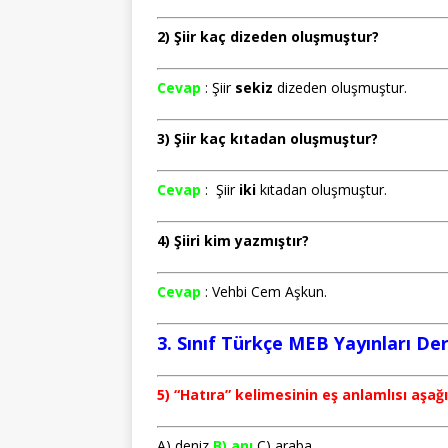
2) Şiir kaç dizeden oluşmuştur?
Cevap
: Şiir
sekiz
dizeden oluşmuştur.
3) Şiir kaç kıtadan oluşmuştur?
Cevap
: Şiir
iki
kıtadan oluşmuştur.
4) Şiiri kim yazmıştır?
Cevap
: Vehbi Cem Aşkun.
3. Sınıf Türkçe MEB Yayınları Der
5) “Hatıra” kelimesinin eş anlamlısı aşağ
A) deniz
B) anı
C) araba