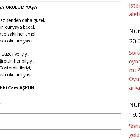
iste
ŞA OKULUM YAŞA
alet
az senden daha güzel,
ın dünyaya bedel,
Nu
de saklı her emel,
20-
aşa okulum yaşa.
Soru
Güzeli ve iyiyi,
oyna
rettin her bilgiyi,
Gösterdin ileriyi,
mu?
aşa okulum yaşa.
Oyun
arka
hbi Cem AŞKUN
Nu
z.
19.
Soru
gele