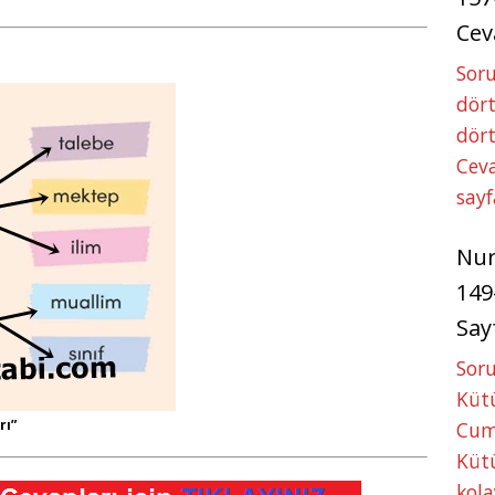
Cev
Soru
dört
dört
Ceva
sayf
Nu
149
Say
Soru
Kütü
rı”
Cum
Kütü
kola