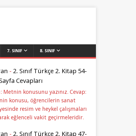
7. SINIF
8. SINIF
ran
-
2. Sınıf Türkçe 2. Kitap 54-
 Sayfa Cevapları
: Metnin konusunu yazınız. Cevap:
in konusu, öğrencilerin sanat
yesinde resim ve heykel çalışmaları
rak eğlenceli vakit geçirmeleridir.
ran
-
2. Sınıf Türkçe 2. Kitap 47-