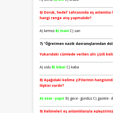
6) Doruk, hedef tahtasında eş anlamlısı
hangi renge atış yapmalıdır?
A) kırmızı
B) mavi
C) sarı
7) “Öğretmen nazik davranışlarından dola
Yukarıdaki cümlede verilen altı çizili ke
A) uslu
B) kibar
C) kaba
8) Aşağıdaki kelime çiftlerinin hangisi
ilişkisi vardır?
A) eser - yapıt
B) gece - gündüz C) gazete - d
9) Kelimeleri eş anlamlılarıyla eşleştiriniz