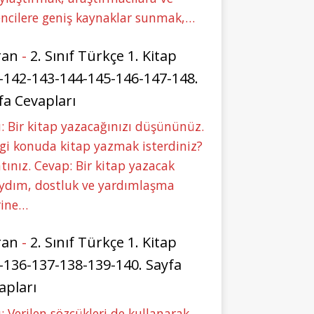
ncilere geniş kaynaklar sunmak,…
ran
-
2. Sınıf Türkçe 1. Kitap
-142-143-144-145-146-147-148.
fa Cevapları
: Bir kitap yazacağınızı düşününüz.
i konuda kitap yazmak isterdiniz?
tınız. Cevap: Bir kitap yazacak
aydım, dostluk ve yardımlaşma
rine…
ran
-
2. Sınıf Türkçe 1. Kitap
-136-137-138-139-140. Sayfa
apları
: Verilen sözcükleri de kullanarak