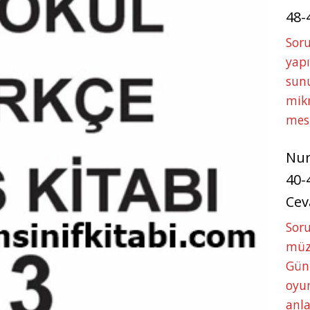
48-
Soru
yapı
sunu
mikr
mes
Nu
40-
Cev
Sor
müze
Gün
oyun
anla