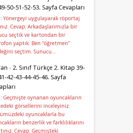
49-50-51-52-53. Sayfa Cevapları
: Yönergeyi uygulayarak röportaj
nız. Cevap: Arkadaşlarımızla bir
cu seçtik ve kartondan bir
ofon yaptık. Ben “öğretmen”
leğini seçtim. Sunucu…
ran
-
2. Sınıf Türkçe 2. Kitap 39-
41-42-43-44-45-46. Sayfa
apları
u: Geçmişte oynanan oyuncakların
deki görsellerini inceleyiniz.
ümüzdeki oyuncaklarla bu
cakların benzerlik ve farklılıklarını
tınız. Cevap: Geçmişteki