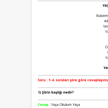
YA
Bulunm
Ad
Sen
Y
Öğ
Y
Ve
Soru : 1-4. soruları şiire göre cevaplayını
1) Şiirin başlığı nedir?
Cevap
: Yaşa Okulum Yaşa