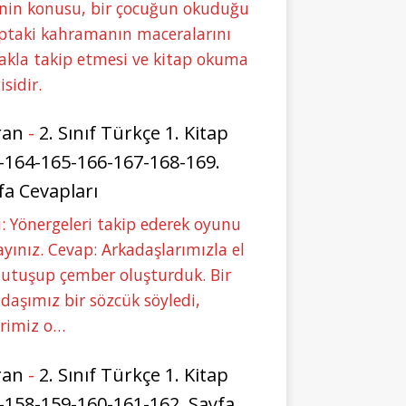
nin konusu, bir çocuğun okuduğu
ptaki kahramanın maceralarını
akla takip etmesi ve kitap okuma
isidir.
ran
-
2. Sınıf Türkçe 1. Kitap
-164-165-166-167-168-169.
fa Cevapları
: Yönergeleri takip ederek oyunu
yınız. Cevap: Arkadaşlarımızla el
tutuşup çember oluşturduk. Bir
daşımız bir sözcük söyledi,
erimiz o…
ran
-
2. Sınıf Türkçe 1. Kitap
-158-159-160-161-162. Sayfa