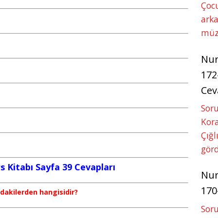
Çoc
arka
müz
Nu
172
Cev
Soru
Kora
Çığl
görd
s Kitabı Sayfa 39 Cevapları
Nu
170
ıdakilerden hangisidir?
Soru