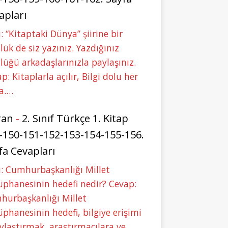
apları
: “Kitaptaki Dünya” şiirine bir
lük de siz yazınız. Yazdığınız
lüğü arkadaşlarınızla paylaşınız.
p: Kitaplarla açılır, Bilgi dolu her
a.…
ran
-
2. Sınıf Türkçe 1. Kitap
-150-151-152-153-154-155-156.
fa Cevapları
: Cumhurbaşkanlığı Millet
phanesinin hedefi nedir? Cevap:
hurbaşkanlığı Millet
phanesinin hedefi, bilgiye erişimi
ylaştırmak, araştırmacılara ve