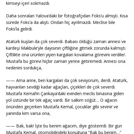
kimseyi içeri sokmazdı.
Daha sonraları Yalova’daki bir fotoğrafçıdan Foks’u almıştı. Kısa
sürede Foks’a da alıştı. Ondan hiç ayrılmazdı. Meclise bile
Foks’la gelirdi.
Atatürk kuşları da çok severdi. Babası öldüğü zaman annesi ve
kardeşi Makbule’yle dayısının çiftliğine gitmek zorunda kalmıştı.
Çiftlikte ona ürünleri yiyen kargaları kovalama görevini verdiler.
Mustafa bu görevi hiçbir zaman yerine getiremedi. Annesi ona
nedenini sordukça,
—— Ama anne, ben kargaları da çok seviyorum, derdi. Atatürk,
hayvanları sevdiği kadar ağaçları, çiçekleri de çok severdi.
Mustafa Kemal’in Çankaya’daki evinden meclis binasına giden
yol üstünde bir tek ağaç vardı. Bir salkım söğüt… O ağacın
önünden geçerken Mustafa Kemal, çocuklar gibi sevinir ve
yanında kim varsa ona,
—— Bak, bak! İşte bu benim ağacım, diye gösterirdi. Bir gün
Mustafa Kemal, otomobilindeki konuğuna “Bak bu benim…”