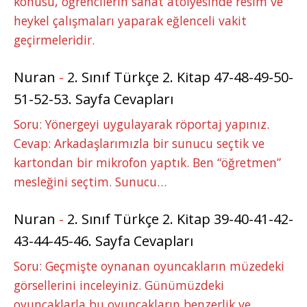
konusu, öğrencilerin sanat atölyesinde resim ve
heykel çalışmaları yaparak eğlenceli vakit
geçirmeleridir.
Nuran
-
2. Sınıf Türkçe 2. Kitap 47-48-49-50-
51-52-53. Sayfa Cevapları
Soru: Yönergeyi uygulayarak röportaj yapınız.
Cevap: Arkadaşlarımızla bir sunucu seçtik ve
kartondan bir mikrofon yaptık. Ben “öğretmen”
mesleğini seçtim. Sunucu…
Nuran
-
2. Sınıf Türkçe 2. Kitap 39-40-41-42-
43-44-45-46. Sayfa Cevapları
Soru: Geçmişte oynanan oyuncakların müzedeki
görsellerini inceleyiniz. Günümüzdeki
oyuncaklarla bu oyuncakların benzerlik ve