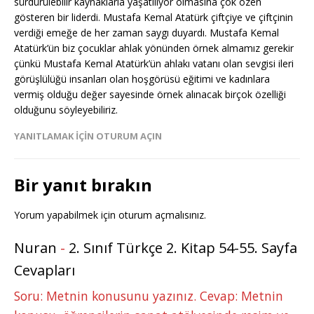
sürdürülebilir kaynaklarla yaşatılıyor olmasına çok özen
gösteren bir liderdi. Mustafa Kemal Atatürk çiftçiye ve çiftçinin
verdiği emeğe de her zaman saygı duyardı. Mustafa Kemal
Atatürk’ün biz çocuklar ahlak yönünden örnek almamız gerekir
çünkü Mustafa Kemal Atatürk’ün ahlakı vatanı olan sevgisi ileri
görüşlülüğü insanları olan hoşgörüsü eğitimi ve kadınlara
vermiş olduğu değer sayesinde örnek alınacak birçok özelliği
olduğunu söyleyebiliriz.
YANITLAMAK IÇIN OTURUM AÇIN
Bir yanıt bırakın
Yorum yapabilmek için
oturum açmalısınız
.
Nuran
-
2. Sınıf Türkçe 2. Kitap 54-55. Sayfa
Cevapları
Soru: Metnin konusunu yazınız. Cevap: Metnin