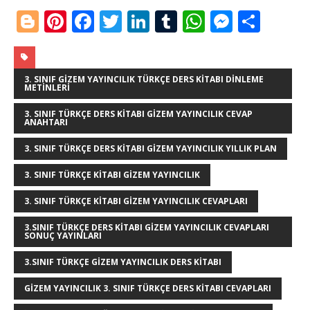
Bl
Pi
F
T
Li
T
W
M
S
o
n
a
w
n
u
h
e
h
g
te
c
it
k
m
at
ss
ar
g
r
e
te
e
bl
s
e
e
3. SINIF GIZEM YAYINCILIK TÜRKÇE DERS KITABI DINLEME
METINLERI
e
e
b
r
dI
r
A
n
3. SINIF TÜRKÇE DERS KITABI GIZEM YAYINCILIK CEVAP
ANAHTARI
r
st
o
n
p
g
o
p
e
3. SINIF TÜRKÇE DERS KITABI GIZEM YAYINCILIK YILLIK PLAN
k
r
3. SINIF TÜRKÇE KITABI GIZEM YAYINCILIK
3. SINIF TÜRKÇE KITABI GIZEM YAYINCILIK CEVAPLARI
3.SINIF TÜRKÇE DERS KITABI GIZEM YAYINCILIK CEVAPLARI
SONUÇ YAYINLARI
3.SINIF TÜRKÇE GIZEM YAYINCILIK DERS KITABI
GIZEM YAYINCILIK 3. SINIF TÜRKÇE DERS KITABI CEVAPLARI