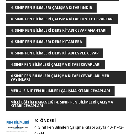
e
e
b
r
dI
r
A
n
4. SINIF FEN BILIMLERI ÇALIŞMA KITABI INDIR
r
st
o
n
p
g
4. SINIF FEN BILIMLERI ÇALIŞMA KITABI ÜNITE CEVAPLARI
o
p
e
4. SINIF FEN BILIMLERI DERS KITABI CEVAP ANAHTARI
k
r
4. SINIF FEN BILIMLERI DERS KITABI EBA
4. SINIF FEN BILIMLERI DERS KITABI EVVEL CEVAP
4.SINIF FEN BILIMLERI ÇALIŞMA KITABI CEVAPLARI
4.SINIF FEN BILIMLERI ÇALIŞMA KITABI CEVAPLARI MEB
YAYINLARI
MEB 4. SINIF FEN BILIMLERI ÇALIŞMA KITABI CEVAPLARI
MILLI EĞITIM BAKANLIĞI 4. SINIF FEN BILIMLERI ÇALIŞMA
KITABI CEVAPLARI
ÖNCEKI
4. Sınıf Fen Bilimleri Çalışma Kitabı Sayfa 40-41-42-
43-44