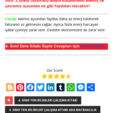
Soru: 2. Enerji tasarruflu ampul kullanmanın ailemiz ve
çevremiz açısından ne gibi faydaları olacaktır?
Cevap
: Ailemiz açısından faydası daha az enerji tüketerek
faturanın az gelmesini sağlar. Ayrıca fazla enerji harcayan
ışıklar çevreye zarar verir. Devletin ekonomisine de zarar verir.
Our Score
Bl
Pi
F
T
Li
T
W
M
S
o
n
a
w
n
u
h
e
h
g
te
c
it
k
m
at
ss
ar
4. SINIF FEN BILIMLERI ÇALIŞMA KITABI
g
r
e
te
e
bl
s
e
e
4. SINIF FEN BILIMLERI ÇALIŞMA KITABI ADA MATBAACILIK