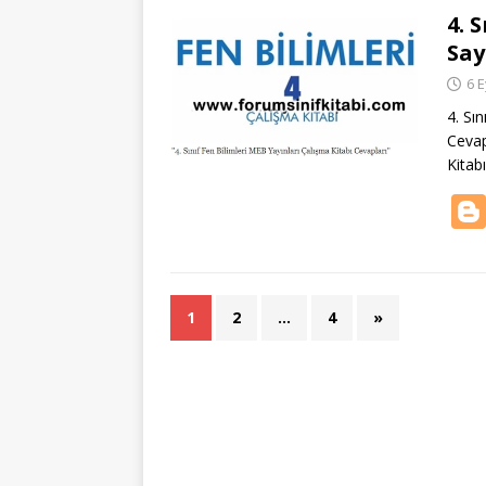
4. 
Say
6 E
4. Sı
Cevap
Kitab
1
2
…
4
»