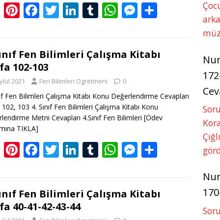
Bl
Pi
F
T
Li
T
W
M
S
Çoc
arka
o
nt
ac
w
n
u
h
e
h
müz
g
er
e
itt
k
m
at
ss
ar
g
e
b
er
e
bl
s
e
e
Sınıf Fen Bilimleri Çalışma Kitabı
Nu
fa 102-103
er
st
o
dI
r
A
n
172
ylül 2021
Fen Bilimleri Ogretmeni
0
o
n
p
g
Cev
nıf Fen Bilimleri Çalışma Kitabı Konu Değerlendirme Cevapları
k
p
er
 102, 103 4. Sınıf Fen Bilimleri Çalışma Kitabı Konu
Soru
lendirme Metni Cevapları 4.Sınıf Fen Bilimleri
[Ödev
Kora
mına TIKLA]
Çığl
Bl
Pi
F
T
Li
T
W
M
S
görd
o
nt
ac
w
n
u
h
e
h
Nu
g
er
e
itt
k
m
at
ss
ar
170
g
e
b
er
e
bl
s
e
e
Sınıf Fen Bilimleri Çalışma Kitabı
fa 40-41-42-43-44
er
st
o
dI
r
A
n
Soru