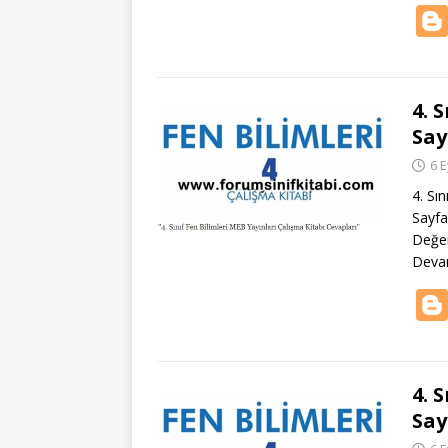
4. 
Say
6 E
4. Sı
Sayfa
Değer
Deva
4. 
Say