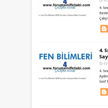
6 E
4. Sın
Besle
Çalış
4. 
Say
6 E
4. Sı
Aydın
Sınıf