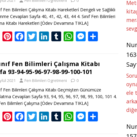
ylül 2021
Fen Bilimleri Ogretmeni
0
o
n
p
g
Met
ıf Fen Bilimleri Çalışma Kitabı Hareketleri̇ Dengeli ve Sağlıklı
kita
k
p
er
nme Cevapları Sayfa 40, 41, 42, 43, 44 4. Sınıf Fen Bilimleri
mer
ma Kitabı Hareketleri
[Ödev Devamına TIKLA]
sevg
Bl
Pi
F
T
Li
T
W
M
S
o
nt
ac
w
n
u
h
e
h
Nu
g
er
e
itt
k
m
at
ss
ar
163
g
e
b
er
e
bl
s
e
e
Sınıf Fen Bilimleri Çalışma Kitabı
Say
fa 93-94-95-96-97-98-99-100-101
er
st
o
dI
r
A
n
Soru
ylül 2021
Fen Bilimleri Ogretmeni
0
o
n
p
g
oyna
nıf Fen Bilimleri Çalışma Kitabı Geçmişten Günümüze
k
p
er
ele 
latma Cevapları Sayfa 93, 94, 95, 96, 97, 98, 99, 100, 101 4.
arka
 Fen Bilimleri Çalışma
[Ödev Devamına TIKLA]
diğ
Bl
Pi
F
T
Li
T
W
M
S
o
nt
ac
w
n
u
h
e
h
Nu
g
er
e
itt
k
m
at
ss
ar
157