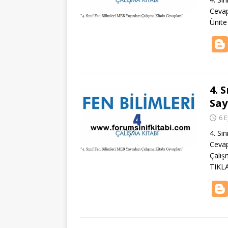
Cevap
Ünite
4. 
Say
6 E
4. Sı
Cevap
Çalış
TIKL