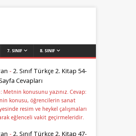
7. SINIF
8. SINIF
ran
-
2. Sınıf Türkçe 2. Kitap 54-
 Sayfa Cevapları
: Metnin konusunu yazınız. Cevap:
in konusu, öğrencilerin sanat
yesinde resim ve heykel çalışmaları
rak eğlenceli vakit geçirmeleridir.
ran
-
2. Sınıf Türkçe 2. Kitap 47-