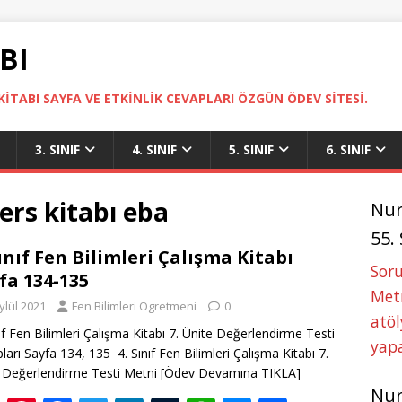
BI
ITABI SAYFA VE ETKINLIK CEVAPLARI ÖZGÜN ÖDEV SITESI.
3. SINIF
4. SINIF
5. SINIF
6. SINIF
ders kitabı eba
Nu
55.
Sınıf Fen Bilimleri Çalışma Kitabı
Soru
fa 134-135
Metn
ylül 2021
Fen Bilimleri Ogretmeni
0
atöl
nıf Fen Bilimleri Çalışma Kitabı 7. Ünite Değerlendirme Testi
yapa
ları Sayfa 134, 135 4. Sınıf Fen Bilimleri Çalışma Kitabı 7.
 Değerlendirme Testi Metni
[Ödev Devamına TIKLA]
Nu