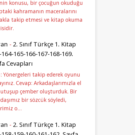
nin konusu, bir çocuğun okuduğu
ptaki kahramanın maceralarını
akla takip etmesi ve kitap okuma
isidir.
ran
-
2. Sınıf Türkçe 1. Kitap
-164-165-166-167-168-169.
fa Cevapları
: Yönergeleri takip ederek oyunu
yınız. Cevap: Arkadaşlarımızla el
tutuşup çember oluşturduk. Bir
daşımız bir sözcük söyledi,
erimiz o…
ran
-
2. Sınıf Türkçe 1. Kitap
-158-159-160-161-162. Sayfa