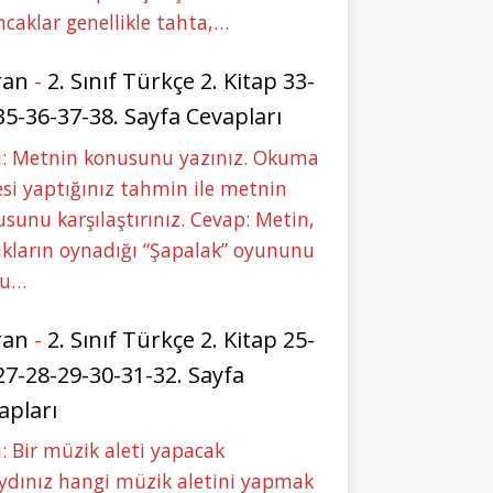
caklar genellikle tahta,…
ran
-
2. Sınıf Türkçe 2. Kitap 33-
35-36-37-38. Sayfa Cevapları
u: Metnin konusunu yazınız. Okuma
si yaptığınız tahmin ile metnin
sunu karşılaştırınız. Cevap: Metin,
kların oynadığı “Şapalak” oyununu
bu…
ran
-
2. Sınıf Türkçe 2. Kitap 25-
27-28-29-30-31-32. Sayfa
apları
: Bir müzik aleti yapacak
ydınız hangi müzik aletini yapmak