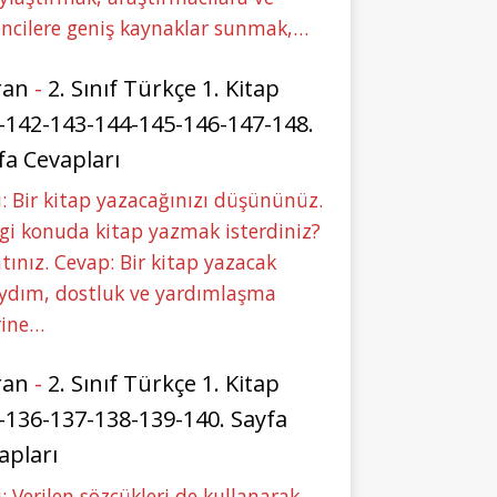
ncilere geniş kaynaklar sunmak,…
ran
-
2. Sınıf Türkçe 1. Kitap
-142-143-144-145-146-147-148.
fa Cevapları
: Bir kitap yazacağınızı düşününüz.
i konuda kitap yazmak isterdiniz?
tınız. Cevap: Bir kitap yazacak
aydım, dostluk ve yardımlaşma
rine…
ran
-
2. Sınıf Türkçe 1. Kitap
-136-137-138-139-140. Sayfa
apları
: Verilen sözcükleri de kullanarak