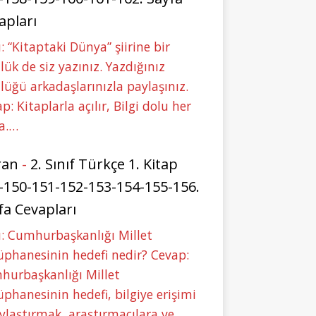
apları
: “Kitaptaki Dünya” şiirine bir
lük de siz yazınız. Yazdığınız
lüğü arkadaşlarınızla paylaşınız.
p: Kitaplarla açılır, Bilgi dolu her
a.…
ran
-
2. Sınıf Türkçe 1. Kitap
-150-151-152-153-154-155-156.
fa Cevapları
: Cumhurbaşkanlığı Millet
phanesinin hedefi nedir? Cevap:
hurbaşkanlığı Millet
phanesinin hedefi, bilgiye erişimi
ylaştırmak, araştırmacılara ve