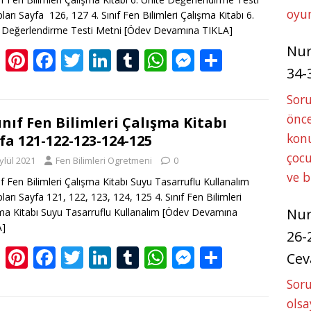
k
p
er
oyun
ları Sayfa 126, 127 4. Sınıf Fen Bilimleri Çalışma Kitabı 6.
 Değerlendirme Testi Metni
[Ödev Devamına TIKLA]
Nu
Bl
Pi
F
T
Li
T
W
M
S
34-
o
nt
ac
w
n
u
h
e
h
g
er
e
itt
k
m
at
ss
ar
Sor
önce
g
e
b
er
e
bl
s
e
e
Sınıf Fen Bilimleri Çalışma Kitabı
konu
fa 121-122-123-124-125
er
st
o
dI
r
A
n
çocu
ylül 2021
Fen Bilimleri Ogretmeni
0
o
n
p
g
ve 
nıf Fen Bilimleri Çalışma Kitabı Suyu Tasarruflu Kullanalım
k
p
er
ları Sayfa 121, 122, 123, 124, 125 4. Sınıf Fen Bilimleri
Nu
ma Kitabı Suyu Tasarruflu Kullanalım
[Ödev Devamına
A]
26-
Bl
Pi
F
T
Li
T
W
M
S
Cev
o
nt
ac
w
n
u
h
e
h
Soru
g
er
e
itt
k
m
at
ss
ar
olsa