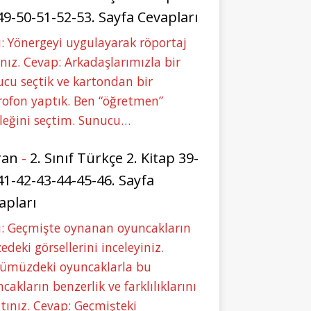
49-50-51-52-53. Sayfa Cevapları
: Yönergeyi uygulayarak röportaj
nız. Cevap: Arkadaşlarımızla bir
cu seçtik ve kartondan bir
ofon yaptık. Ben “öğretmen”
leğini seçtim. Sunucu…
ran
-
2. Sınıf Türkçe 2. Kitap 39-
41-42-43-44-45-46. Sayfa
apları
u: Geçmişte oynanan oyuncakların
deki görsellerini inceleyiniz.
ümüzdeki oyuncaklarla bu
cakların benzerlik ve farklılıklarını
tınız. Cevap: Geçmişteki