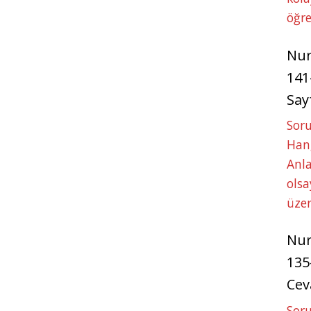
öğre
Nu
141
Say
Soru
Hang
Anla
ols
üze
Nu
135
Cev
Soru