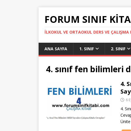
FORUM SINIF KITA
İLKOKUL VE ORTAOKUL DERS VE ÇALIŞMA K
ANA SAYFA
1. SINIF
2. SINIF
4. sınıf fen bilimleri 
4. 
Say
6 E
4. Sı
Cevap
Ünite