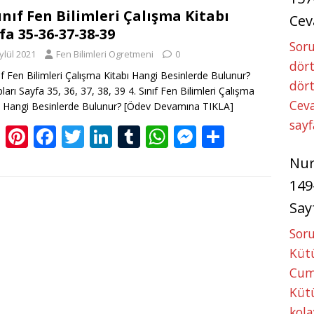
g
e
b
er
e
bl
s
e
e
Sınıf Fen Bilimleri Çalışma Kitabı
Cev
fa 35-36-37-38-39
er
st
o
dI
r
A
n
Soru
ylül 2021
Fen Bilimleri Ogretmeni
0
o
n
p
g
dört
nıf Fen Bilimleri Çalışma Kitabı Hangi Besinlerde Bulunur?
k
p
er
dört
ları Sayfa 35, 36, 37, 38, 39 4. Sınıf Fen Bilimleri Çalışma
Ceva
ı Hangi Besinlerde Bulunur?
[Ödev Devamına TIKLA]
sayf
Bl
Pi
F
T
Li
T
W
M
S
o
nt
ac
w
n
u
h
e
h
Nu
g
er
e
itt
k
m
at
ss
ar
149
g
e
b
er
e
bl
s
e
e
Say
er
st
o
dI
r
A
n
Soru
o
n
p
g
Kütü
k
p
er
Cum
Kütü
kola