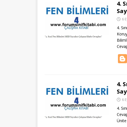
4. 
Say
6 E
4. Sın
Koruy
Bilim
Cevap
4. 
Say
6 E
4. Sı
Cevap
Ünite