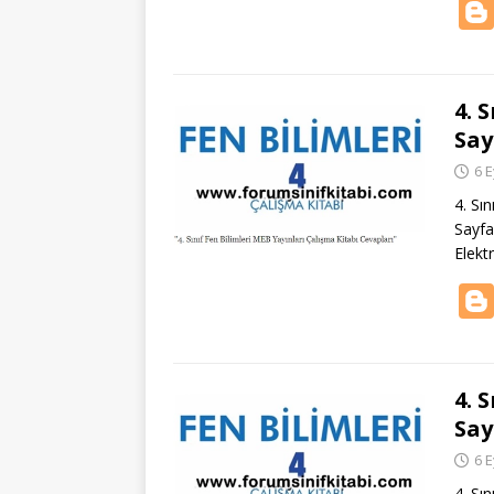
4. 
Say
6 E
4. Sın
Sayfa
Elekt
4. 
Say
6 E
4. Sı