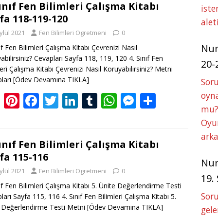
g
e
b
er
e
bl
s
e
e
Sınıf Fen Bilimleri Çalışma Kitabı
iste
fa 118-119-120
er
st
o
dI
r
A
n
alet
ylül 2021
Fen Bilimleri Ogretmeni
0
o
n
p
g
Nu
ıf Fen Bilimleri Çalışma Kitabı Çevrenizi Nasıl
k
p
er
abilirsiniz? Cevapları Sayfa 118, 119, 120 4. Sınıf Fen
20-
leri Çalışma Kitabı Çevrenizi Nasıl Koruyabilirsiniz? Metni
ları
[Ödev Devamına TIKLA]
Soru
oyna
Bl
Pi
F
T
Li
T
W
M
S
mu?
o
nt
ac
w
n
u
h
e
h
Oyun
g
er
e
itt
k
m
at
ss
ar
arka
g
e
b
er
e
bl
s
e
e
Sınıf Fen Bilimleri Çalışma Kitabı
fa 115-116
er
st
o
dI
r
A
n
Nu
ylül 2021
Fen Bilimleri Ogretmeni
0
o
n
p
g
19.
nıf Fen Bilimleri Çalışma Kitabı 5. Ünite Değerlendirme Testi
k
p
er
Soru
ları Sayfa 115, 116 4. Sınıf Fen Bilimleri Çalışma Kitabı 5.
 Değerlendirme Testi Metni
[Ödev Devamına TIKLA]
gele