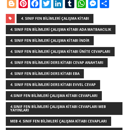
Bl
Pi
F
T
Li
T
W
M
S
o
n
a
w
n
u
h
e
h
g
te
c
it
k
m
at
ss
ar
4. SINIF FEN BILIMLERI ÇALIŞMA KITABI
g
r
e
te
e
bl
s
e
e
4. SINIF FEN BILIMLERI ÇALIŞMA KITABI ADA MATBAACILIK
e
e
b
r
dI
r
A
n
4. SINIF FEN BILIMLERI ÇALIŞMA KITABI INDIR
r
st
o
n
p
g
4. SINIF FEN BILIMLERI ÇALIŞMA KITABI ÜNITE CEVAPLARI
o
p
e
4. SINIF FEN BILIMLERI DERS KITABI CEVAP ANAHTARI
k
r
4. SINIF FEN BILIMLERI DERS KITABI EBA
4. SINIF FEN BILIMLERI DERS KITABI EVVEL CEVAP
4.SINIF FEN BILIMLERI ÇALIŞMA KITABI CEVAPLARI
4.SINIF FEN BILIMLERI ÇALIŞMA KITABI CEVAPLARI MEB
YAYINLARI
MEB 4. SINIF FEN BILIMLERI ÇALIŞMA KITABI CEVAPLARI